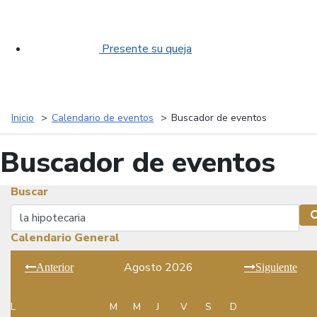
Presente su queja
Inicio
Calendario de eventos
Buscador de eventos
Buscador de eventos
Buscar
Buscar
Calendario General
Agosto 2026
Anterior
Siguiente
L
M
M
J
V
S
D