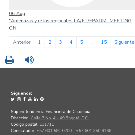
06
Aug
"Amenazas y retos regionales LA/FT/FPADM -MEETING
ON
página anterior
Anterior
1
2
3
4
5
...
15
Siguiente
Imprimir
Leer contenido
Síguenos:
Superintendencia Financiera de Colombia
Dirección:
Calle 7 No. 4 - 49 Bogotá, D.C.
Código postal:
111711
Conmutador:
+57 601 594 0200 - +57 601 350 8166