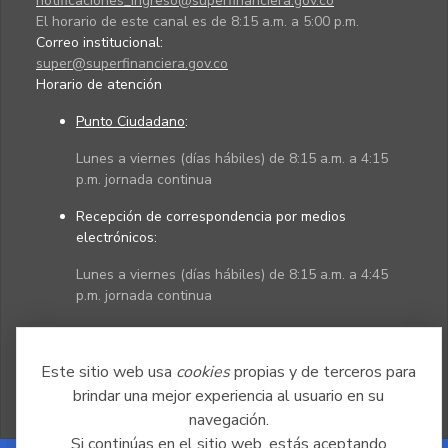
notificaciones_ingreso@superfinanciera.gov.co
El horario de este canal es de 8:15 a.m. a 5:00 p.m.
Correo institucional:
super@superfinanciera.gov.co
Horario de atención
Punto Ciudadano
:
Lunes a viernes (días hábiles) de 8:15 a.m. a 4:15
p.m. jornada continua
Recepción de correspondencia por medios
electrónicos:
Lunes a viernes (días hábiles) de 8:15 a.m. a 4:45
p.m. jornada continua
Políticas
Mapa del sitio
Este sitio web usa
cookies
propias y de terceros para
brindar una mejor experiencia al usuario en su
navegación.
Si continúas en el sitio web, estás aceptando