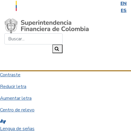
EN
ES
Saltar al contenido principal
Buscar...
Buscar
Desplegar navegación
Contraste
Reducir letra
Aumentar letra
Centro de relevo
Lengua de señas