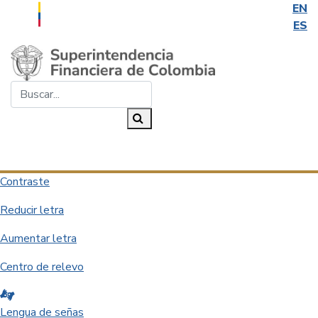
EN
ES
Saltar al contenido principal
Buscar...
Buscar
Desplegar navegación
Contraste
Reducir letra
Aumentar letra
Centro de relevo
Lengua de señas