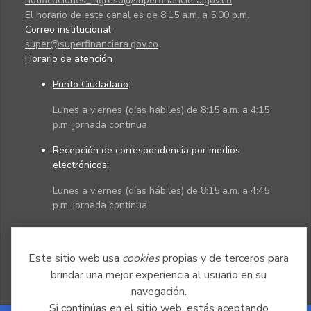
notificaciones_ingreso@superfinanciera.gov.co
El horario de este canal es de 8:15 a.m. a 5:00 p.m.
Correo institucional:
super@superfinanciera.gov.co
Horario de atención
Punto Ciudadano
:
Lunes a viernes (días hábiles) de 8:15 a.m. a 4:15
p.m. jornada continua
Recepción de correspondencia por medios
electrónicos:
Lunes a viernes (días hábiles) de 8:15 a.m. a 4:45
p.m. jornada continua
Políticas
Mapa del sitio
Este sitio web usa
cookies
propias y de terceros para
brindar una mejor experiencia al usuario en su
navegación.
Si continúas en el sitio web, estás aceptando