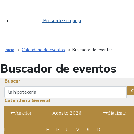
Presente su queja
Inicio
Calendario de eventos
Buscador de eventos
Buscador de eventos
Buscar
Buscar
Calendario General
Agosto 2026
Anterior
Siguiente
L
M
M
J
V
S
D