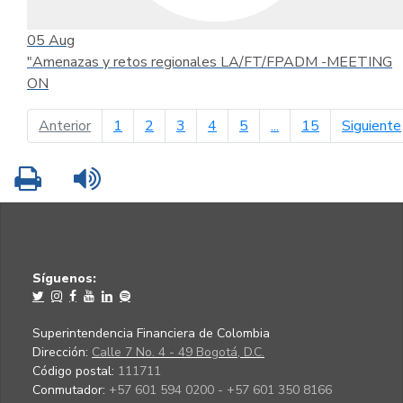
05
Aug
"Amenazas y retos regionales LA/FT/FPADM -MEETING
ON
página anterior
Anterior
1
2
3
4
5
...
15
Siguiente
Imprimir
Leer contenido
Síguenos:
Superintendencia Financiera de Colombia
Dirección:
Calle 7 No. 4 - 49 Bogotá, D.C.
Código postal:
111711
Conmutador:
+57 601 594 0200 - +57 601 350 8166