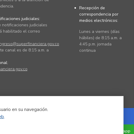
dencia.
Recepción de
correspondencia por
ficaciones judiciales:
medios electrónicos:
 notificaciones judiciales
 habilitado el correo
Lunes a viernes (días
hábiles) de 8:15 a.m. a
ingreso@superfinanciera.gov.co
4:45 p.m. jornada
te canal es de 8:15 a.m. a
continua
ional:
anciera.gov.co
suario en su navegación.
eb
.
Powered by Nexura