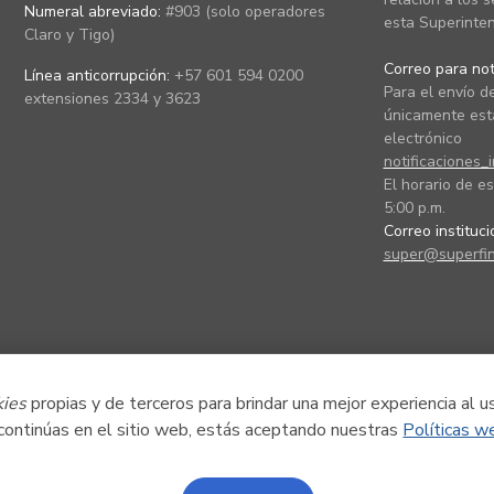
Numeral abreviado:
#903 (solo operadores
esta Superinten
Claro y Tigo)
Correo para noti
Línea anticorrupción:
+57 601 594 0200
Para el envío de
extensiones 2334 y 3623
únicamente está
electrónico
notificaciones_
El horario de es
5:00 p.m.
Correo instituc
super@superfin
kies
propias y de terceros para brindar una mejor experiencia al u
 continúas en el sitio web, estás aceptando nuestras
Políticas w