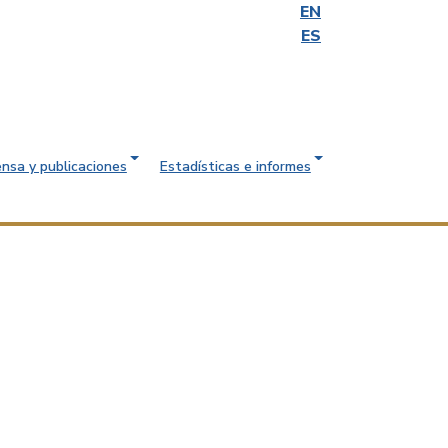
EN
ES
ensa y publicaciones
Estadísticas e informes