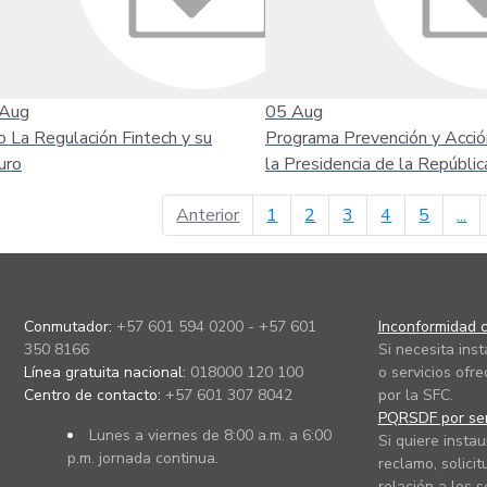
Aug
05
Aug
o La Regulación Fintech y su
Programa Prevención y Acció
uro
la Presidencia de la Repúblic
página anterior
Anterior
1
2
3
4
5
...
Conmutador:
+57 601 594 0200 - +57 601
Inconformidad c
350 8166
Si necesita ins
Línea gratuita nacional:
018000 120 100
o servicios ofre
Centro de contacto:
+57 601 307 8042
por la SFC.
PQRSDF por ser
Lunes a viernes de 8:00 a.m. a 6:00
Si quiere instau
p.m. jornada continua.
reclamo, solicit
relación a los s