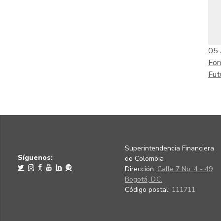
05
For
Fut
Superintendencia Financiera
Síguenos:
de Colombia
Dirección:
Calle 7 No. 4 - 49
Bogotá, D.C.
Código postal:
111711