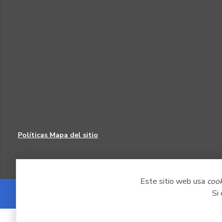
Políticas
Mapa del sitio
Este sitio web usa
coo
Si