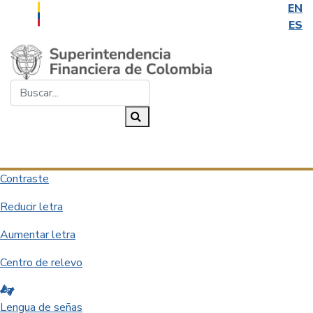
EN
ES
Saltar al contenido principal
Buscar...
Buscar
Desplegar navegación
Contraste
Reducir letra
Aumentar letra
Centro de relevo
Lengua de señas