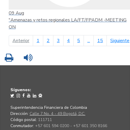
09
Aug
"Amenazas y retos regionales LA/FT/FPADM -MEETING
ON
página anterior
Anterior
1
2
3
4
5
...
15
Siguiente
Imprimir
Leer contenido
Síguenos:
Superintendencia Financiera de Colombia
Dirección:
Calle 7 No. 4 - 49 Bogotá, D.C.
Código postal:
111711
Conmutador:
+57 601 594 0200 - +57 601 350 8166