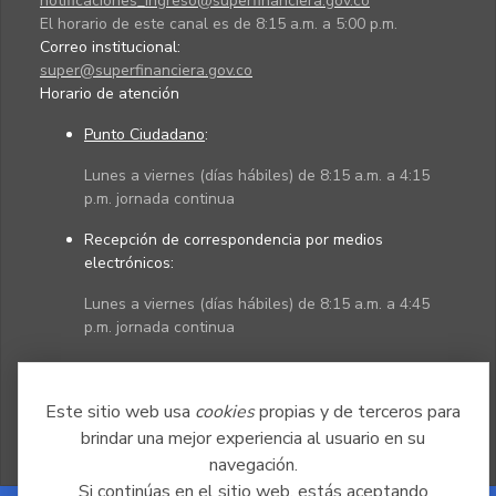
notificaciones_ingreso@superfinanciera.gov.co
El horario de este canal es de 8:15 a.m. a 5:00 p.m.
Correo institucional:
super@superfinanciera.gov.co
Horario de atención
Punto Ciudadano
:
Lunes a viernes (días hábiles) de 8:15 a.m. a 4:15
p.m. jornada continua
Recepción de correspondencia por medios
electrónicos:
Lunes a viernes (días hábiles) de 8:15 a.m. a 4:45
p.m. jornada continua
Políticas
Mapa del sitio
Este sitio web usa
cookies
propias y de terceros para
brindar una mejor experiencia al usuario en su
navegación.
Si continúas en el sitio web, estás aceptando