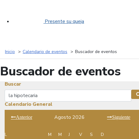
Presente su queja
Inicio
Calendario de eventos
Buscador de eventos
Buscador de eventos
Buscar
Buscar
Calendario General
Agosto 2026
Anterior
Siguiente
L
M
M
J
V
S
D