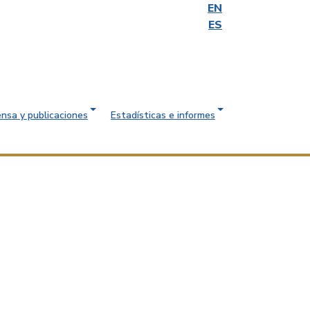
EN
ES
ensa y publicaciones
Estadísticas e informes