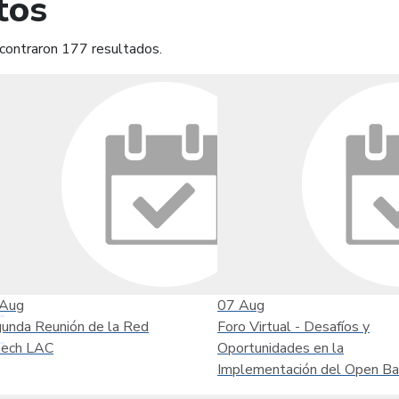
tos
contraron 177 resultados.
mprimir
Leer contenido
Aug
07
Aug
unda Reunión de la Red
Foro Virtual - Desafíos y
tech LAC
Oportunidades en la
Implementación del Open Ba