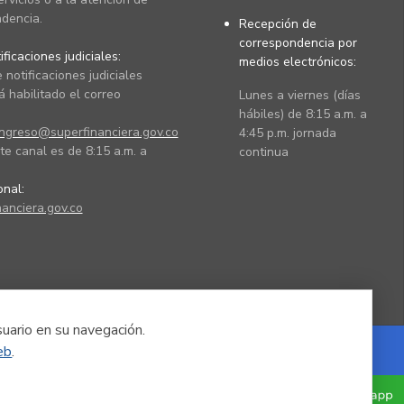
dencia.
Recepción de
correspondencia por
ficaciones judiciales:
medios electrónicos:
 notificaciones judiciales
 habilitado el correo
Lunes a viernes (días
hábiles) de 8:15 a.m. a
ingreso@superfinanciera.gov.co
4:45 p.m. jornada
te canal es de 8:15 a.m. a
continua
ional:
anciera.gov.co
suario en su navegación.
eb
.
Powered by Nexura