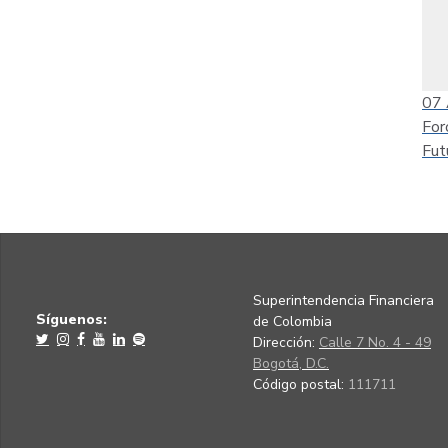
07
For
Fut
Superintendencia Financiera
Síguenos:
de Colombia
Dirección:
Calle 7 No. 4 - 49
Bogotá, D.C.
Código postal:
111711