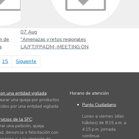
07
Aug
n de
"Amenazas y retos regionales
a
LA/FT/FPADM -MEETING ON
página siguiente
15
Siguiente
on una entidad vigilada
:
Horario de atención
taurar una queja por productos
Punto Ciudadano
:
cidos por una entidad vigilada
Lunes a viernes (días
vicios de la SFC
:
hábiles) de 8:15 a.m. a
rar una petición, queja,
4:15 p.m. jornada
ud, denuncia o felicitación con
continua
ervicios o a la atención de