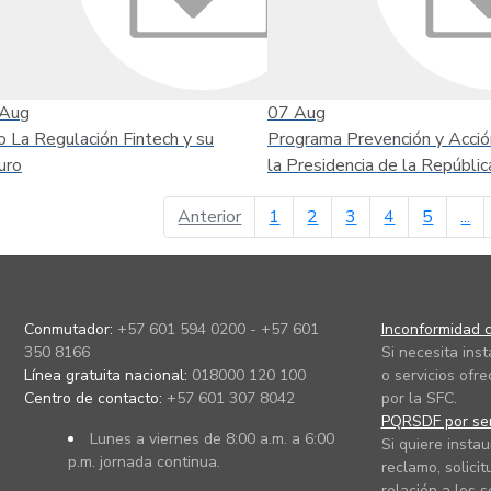
Aug
07
Aug
o La Regulación Fintech y su
Programa Prevención y Acció
uro
la Presidencia de la Repúblic
página anterior
Anterior
1
2
3
4
5
...
Conmutador:
+57 601 594 0200 - +57 601
Inconformidad c
350 8166
Si necesita ins
Línea gratuita nacional:
018000 120 100
o servicios ofre
Centro de contacto:
+57 601 307 8042
por la SFC.
PQRSDF por ser
Lunes a viernes de 8:00 a.m. a 6:00
Si quiere instau
p.m. jornada continua.
reclamo, solicit
relación a los s