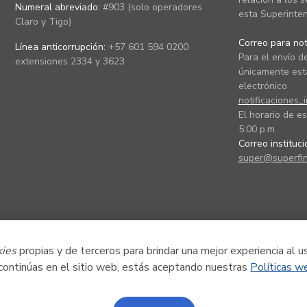
Numeral abreviado:
#903 (solo operadores
esta Superinten
Claro y Tigo)
Correo para noti
Línea anticorrupción:
+57 601 594 0200
Para el envío de
extensiones 2334 y 3623
únicamente está
electrónico
notificaciones_
El horario de es
5:00 p.m.
Correo instituc
super@superfin
kies
propias y de terceros para brindar una mejor experiencia al u
 continúas en el sitio web, estás aceptando nuestras
Políticas w