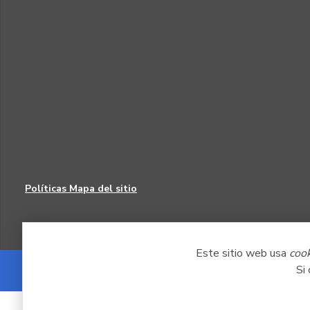
Políticas
Mapa del sitio
Este sitio web usa
coo
Si