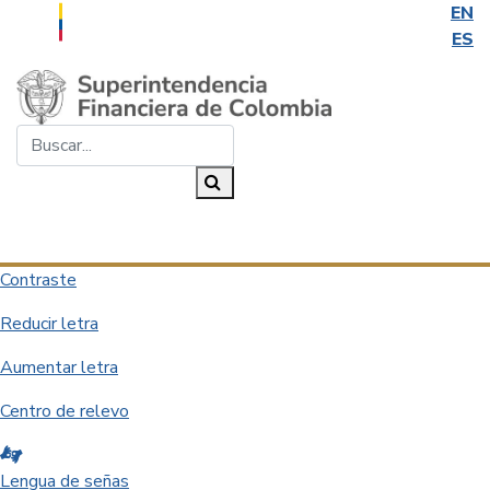
EN
ES
Saltar al contenido principal
Buscar...
Buscar
Desplegar navegación
Contraste
Reducir letra
Aumentar letra
Centro de relevo
Lengua de señas