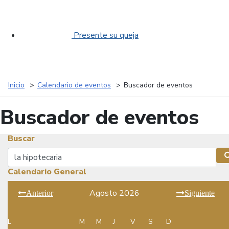
Presente su queja
Inicio
Calendario de eventos
Buscador de eventos
Buscador de eventos
Buscar
Buscar
Calendario General
Agosto 2026
Anterior
Siguiente
L
M
M
J
V
S
D