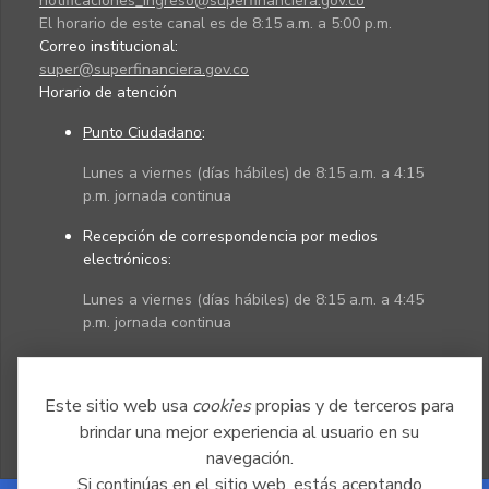
notificaciones_ingreso@superfinanciera.gov.co
El horario de este canal es de 8:15 a.m. a 5:00 p.m.
Correo institucional:
super@superfinanciera.gov.co
Horario de atención
Punto Ciudadano
:
Lunes a viernes (días hábiles) de 8:15 a.m. a 4:15
p.m. jornada continua
Recepción de correspondencia por medios
electrónicos:
Lunes a viernes (días hábiles) de 8:15 a.m. a 4:45
p.m. jornada continua
Políticas
Mapa del sitio
Este sitio web usa
cookies
propias y de terceros para
brindar una mejor experiencia al usuario en su
navegación.
Si continúas en el sitio web, estás aceptando