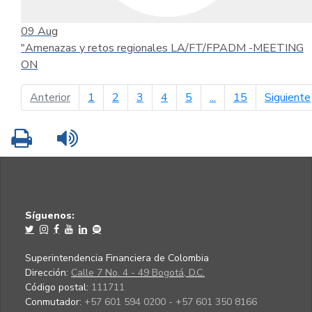
09
Aug
"Amenazas y retos regionales LA/FT/FPADM -MEETING
ON
página anterior
Anterior
1
2
3
4
5
...
15
Siguiente
Imprimir
Leer contenido
Síguenos:
Superintendencia Financiera de Colombia
Dirección:
Calle 7 No. 4 - 49 Bogotá, D.C.
Código postal:
111711
Conmutador:
+57 601 594 0200 - +57 601 350 8166