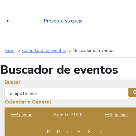
Presente su queja
Inicio
Calendario de eventos
Buscador de eventos
Buscador de eventos
Buscar
Buscar
Calendario General
Agosto 2026
Anterior
Siguiente
L
M
M
J
V
S
D