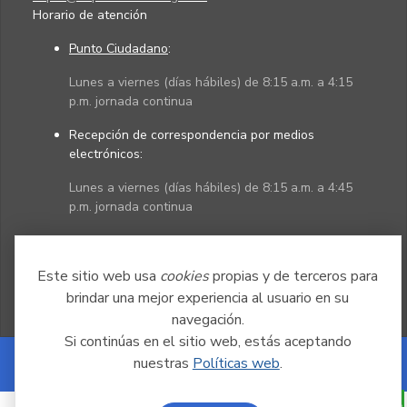
Horario de atención
Punto Ciudadano
:
Lunes a viernes (días hábiles) de 8:15 a.m. a 4:15
p.m. jornada continua
Recepción de correspondencia por medios
electrónicos:
Lunes a viernes (días hábiles) de 8:15 a.m. a 4:45
p.m. jornada continua
Políticas
Mapa del sitio
Este sitio web usa
cookies
propias y de terceros para
brindar una mejor experiencia al usuario en su
navegación.
Si continúas en el sitio web, estás aceptando
nuestras
Políticas web
.
Powered by Nexura