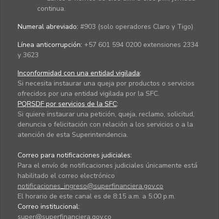
continua.
Numeral abreviado:
#903 (solo operadores Claro y Tigo)
Línea anticorrupción:
+57 601 594 0200 extensiones 2334
y 3623
Inconformidad con una entidad vigilada
:
Si necesita instaurar una queja por productos o servicios
ofrecidos por una entidad vigilada por la SFC.
PQRSDF por servicios de la SFC
:
Si quiere instaurar una petición, queja, reclamo, solicitud,
denuncia o felicitación con relación a los servicios o a la
atención de esta Superintendencia.
Correo para notificaciones judiciales:
Para el envío de notificaciones judiciales únicamente está
habilitado el correo electrónico
notificaciones_ingreso@superfinanciera.gov.co
El horario de este canal es de 8:15 a.m. a 5:00 p.m.
Correo institucional:
super@superfinanciera.gov.co