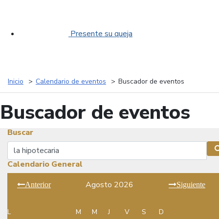
Presente su queja
Inicio
Calendario de eventos
Buscador de eventos
Buscador de eventos
Buscar
Buscar
Calendario General
Agosto 2026
Anterior
Siguiente
L
M
M
J
V
S
D