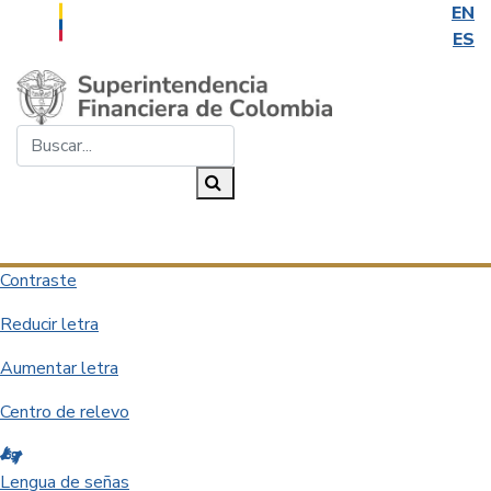
EN
ES
Saltar al contenido principal
Buscar...
Buscar
Desplegar navegación
Contraste
Reducir letra
Aumentar letra
Centro de relevo
Lengua de señas