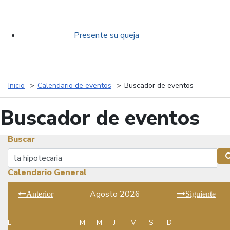
Presente su queja
Inicio
Calendario de eventos
Buscador de eventos
Buscador de eventos
Buscar
Buscar
Calendario General
Agosto 2026
Anterior
Siguiente
L
M
M
J
V
S
D