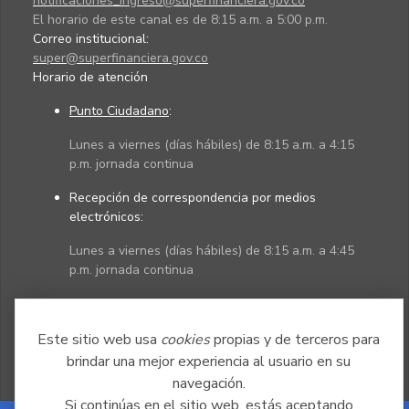
notificaciones_ingreso@superfinanciera.gov.co
El horario de este canal es de 8:15 a.m. a 5:00 p.m.
Correo institucional:
super@superfinanciera.gov.co
Horario de atención
Punto Ciudadano
:
Lunes a viernes (días hábiles) de 8:15 a.m. a 4:15
p.m. jornada continua
Recepción de correspondencia por medios
electrónicos:
Lunes a viernes (días hábiles) de 8:15 a.m. a 4:45
p.m. jornada continua
Políticas
Mapa del sitio
Este sitio web usa
cookies
propias y de terceros para
brindar una mejor experiencia al usuario en su
navegación.
Si continúas en el sitio web, estás aceptando