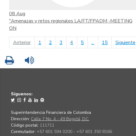
08
Aug
"Amenazas y retos regionales LA/FT/FPADM -MEETING
ON
página anterior
Anterior
1
2
3
4
5
...
15
Siguiente
Imprimir
Leer contenido
Síguenos:
Superintendencia Financiera de Colombia
Dirección:
Calle 7 No. 4 - 49 Bogotá, D.C.
Código postal:
111711
Conmutador:
+57 601 594 0200 - +57 601 350 8166