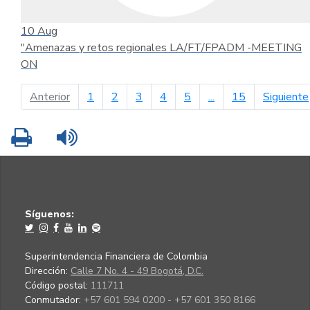
10
Aug
"Amenazas y retos regionales LA/FT/FPADM -MEETING
ON
página anterior
Anterior
1
2
3
4
5
...
15
Siguiente
Imprimir
Leer contenido
Síguenos:
Superintendencia Financiera de Colombia
Dirección:
Calle 7 No. 4 - 49 Bogotá, D.C.
Código postal:
111711
Conmutador:
+57 601 594 0200 - +57 601 350 8166