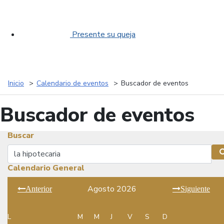
Presente su queja
Inicio
Calendario de eventos
Buscador de eventos
Buscador de eventos
Buscar
Buscar
Calendario General
Agosto 2026
Anterior
Siguiente
L
M
M
J
V
S
D