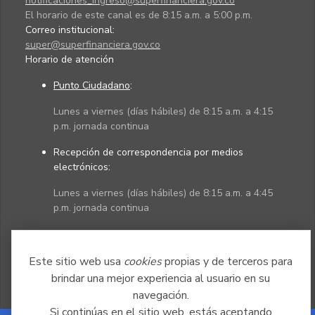
notificaciones_ingreso@superfinanciera.gov.co
El horario de este canal es de 8:15 a.m. a 5:00 p.m.
Correo institucional:
super@superfinanciera.gov.co
Horario de atención
Punto Ciudadano
:
Lunes a viernes (días hábiles) de 8:15 a.m. a 4:15
p.m. jornada continua
Recepción de correspondencia por medios
electrónicos:
Lunes a viernes (días hábiles) de 8:15 a.m. a 4:45
p.m. jornada continua
Políticas
Mapa del sitio
Este sitio web usa
cookies
propias y de terceros para
brindar una mejor experiencia al usuario en su
navegación.
Si continúas en el sitio web, estás aceptando