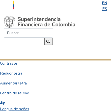
EN
ES
Saltar al contenido principal
Buscar...
Buscar
Desplegar navegación
Contraste
Reducir letra
Aumentar letra
Centro de relevo
Lengua de señas