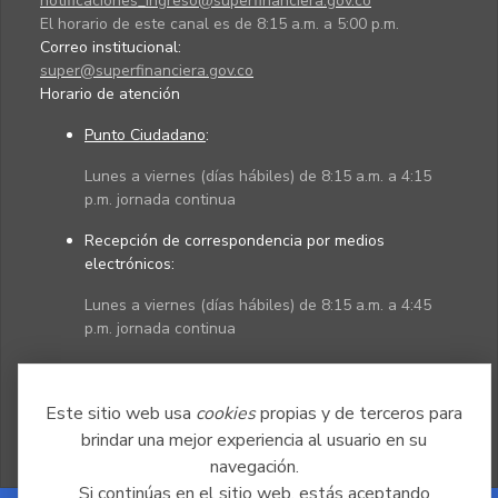
notificaciones_ingreso@superfinanciera.gov.co
El horario de este canal es de 8:15 a.m. a 5:00 p.m.
Correo institucional:
super@superfinanciera.gov.co
Horario de atención
Punto Ciudadano
:
Lunes a viernes (días hábiles) de 8:15 a.m. a 4:15
p.m. jornada continua
Recepción de correspondencia por medios
electrónicos:
Lunes a viernes (días hábiles) de 8:15 a.m. a 4:45
p.m. jornada continua
Políticas
Mapa del sitio
Este sitio web usa
cookies
propias y de terceros para
brindar una mejor experiencia al usuario en su
navegación.
Si continúas en el sitio web, estás aceptando