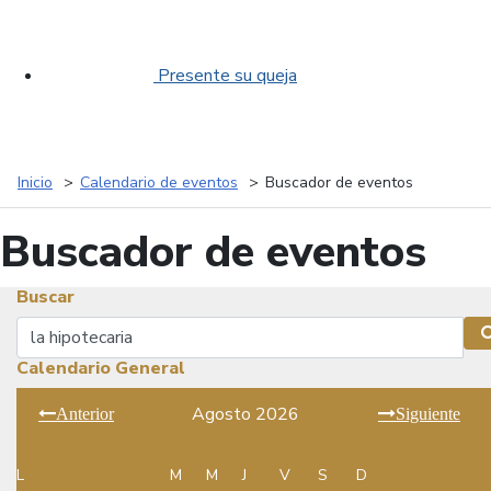
Presente su queja
Inicio
Calendario de eventos
Buscador de eventos
Buscador de eventos
Buscar
Buscar
Calendario General
Agosto 2026
Anterior
Siguiente
L
M
M
J
V
S
D