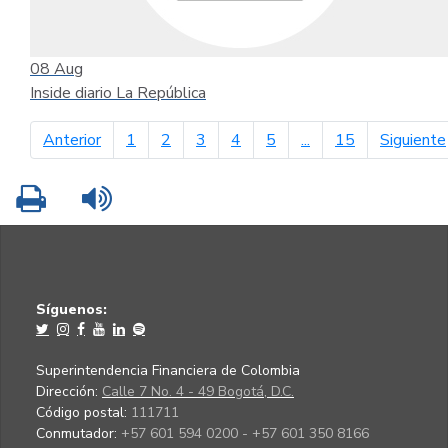
08
Aug
Inside diario La República
página anterior
Anterior
1
2
3
4
5
...
15
Siguiente
Imprimir
Leer contenido
Síguenos:
Superintendencia Financiera de Colombia
Dirección:
Calle 7 No. 4 - 49 Bogotá, D.C.
Código postal:
111711
Conmutador:
+57 601 594 0200 - +57 601 350 8166