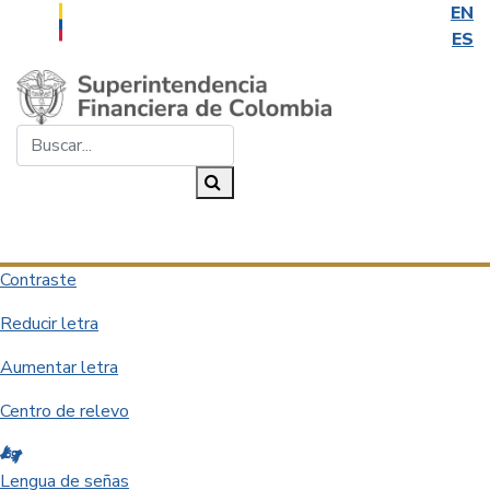
EN
ES
Saltar al contenido principal
Buscar...
Buscar
Desplegar navegación
Contraste
Reducir letra
Aumentar letra
Centro de relevo
Lengua de señas