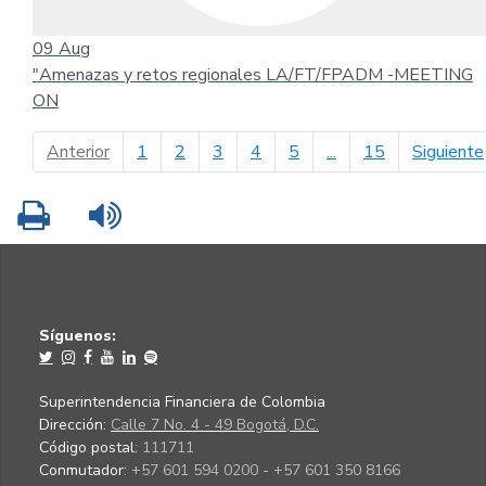
09
Aug
"Amenazas y retos regionales LA/FT/FPADM -MEETING
ON
página anterior
Anterior
1
2
3
4
5
...
15
Siguiente
Imprimir
Leer contenido
Síguenos:
Superintendencia Financiera de Colombia
Dirección:
Calle 7 No. 4 - 49 Bogotá, D.C.
Código postal:
111711
Conmutador:
+57 601 594 0200 - +57 601 350 8166