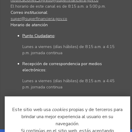
notificaciones_ingreso@superfinanciera.gov.co
El horario de este canal es de 8:15 a.m. a 5:00 p.m.
Correo institucional:
super@superfinanciera.gov.co
Horario de atención
Punto Ciudadano
:
Lunes a viernes (días hábiles) de 8:15 a.m. a 4:15
p.m. jornada continua
Recepción de correspondencia por medios
electrónicos:
Lunes a viernes (días hábiles) de 8:15 a.m. a 4:45
p.m. jornada continua
Políticas
Mapa del sitio
Este sitio web usa
cookies
propias y de terceros para
brindar una mejor experiencia al usuario en su
navegación.
Si continúas en el sitio web, estás aceptando