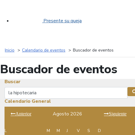
Presente su queja
Inicio
Calendario de eventos
Buscador de eventos
Buscador de eventos
Buscar
Buscar
Calendario General
Agosto 2026
Anterior
Siguiente
L
M
M
J
V
S
D