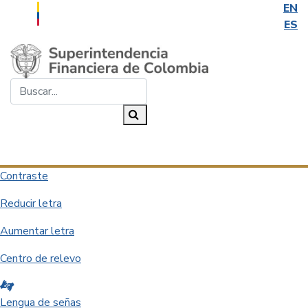
EN
ES
Saltar al contenido principal
Buscar...
Buscar
Desplegar navegación
Contraste
Reducir letra
Aumentar letra
Centro de relevo
Lengua de señas