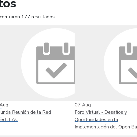
tos
contraron 177 resultados.
mprimir
Leer contenido
Aug
07
Aug
unda Reunión de la Red
Foro Virtual - Desafíos y
tech LAC
Oportunidades en la
Implementación del Open Ba