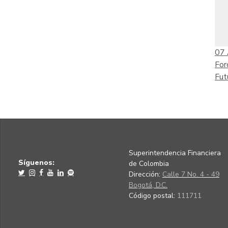
07
For
Fut
Superintendencia Financiera
Síguenos:
de Colombia
Dirección:
Calle 7 No. 4 - 49
Bogotá, D.C.
Código postal:
111711