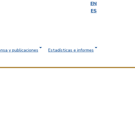
EN
ES
ensa y publicaciones
Estadísticas e informes