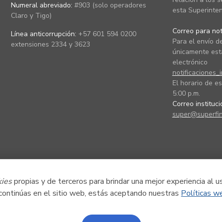
Numeral abreviado:
#903 (solo operadores
esta Superinten
Claro y Tigo)
Correo para noti
Línea anticorrupción:
+57 601 594 0200
Para el envío de
extensiones 2334 y 3623
únicamente está
electrónico
notificaciones_
El horario de es
5:00 p.m.
Correo instituc
super@superfin
kies
propias y de terceros para brindar una mejor experiencia al u
 continúas en el sitio web, estás aceptando nuestras
Políticas w