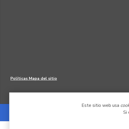
Políticas
Mapa del sitio
Este sitio web usa
coo
Si