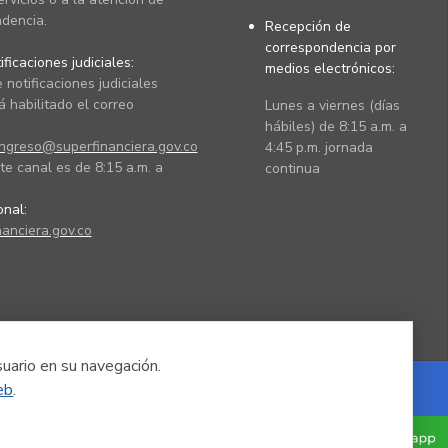
dencia.
Recepción de
correspondencia por
ficaciones judiciales:
medios electrónicos:
 notificaciones judiciales
 habilitado el correo
Lunes a viernes (días
hábiles) de 8:15 a.m. a
ingreso@superfinanciera.gov.co
4:45 p.m. jornada
te canal es de 8:15 a.m. a
continua
ional:
anciera.gov.co
suario en su navegación.
eb
.
Powered by Nexura