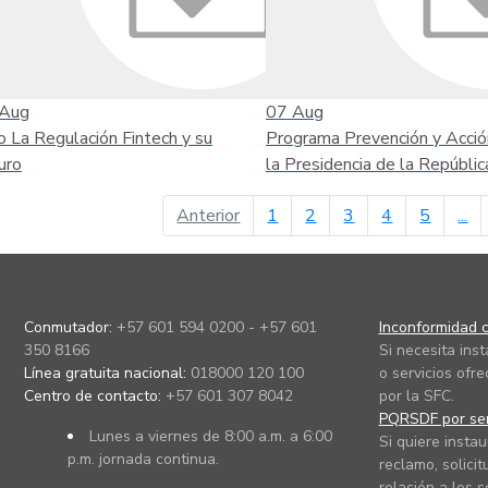
Aug
07
Aug
o La Regulación Fintech y su
Programa Prevención y Acció
uro
la Presidencia de la Repúblic
página anterior
Anterior
1
2
3
4
5
...
Conmutador:
+57 601 594 0200 - +57 601
Inconformidad c
350 8166
Si necesita ins
Línea gratuita nacional:
018000 120 100
o servicios ofre
Centro de contacto:
+57 601 307 8042
por la SFC.
PQRSDF por ser
Lunes a viernes de 8:00 a.m. a 6:00
Si quiere instau
p.m. jornada continua.
reclamo, solicit
relación a los s