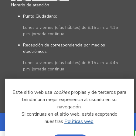
Horario de atención
Punto Ciudadano
:
Lunes a viernes (días hábiles) de 8:15 a.m. a 4:15
p.m. jornada continua
Recepción de correspondencia por medios
electrónicos:
Lunes a viernes (días hábiles) de 8:15 a.m. a 4:45
p.m. jornada continua
Políticas
Mapa del sitio
Este sitio web usa
cookies
propias y de terceros para
brindar una mejor experiencia al usuario en su
navegación.
Si continúas en el sitio web, estás aceptando
nuestras
Políticas web
.
Powered by Nexura