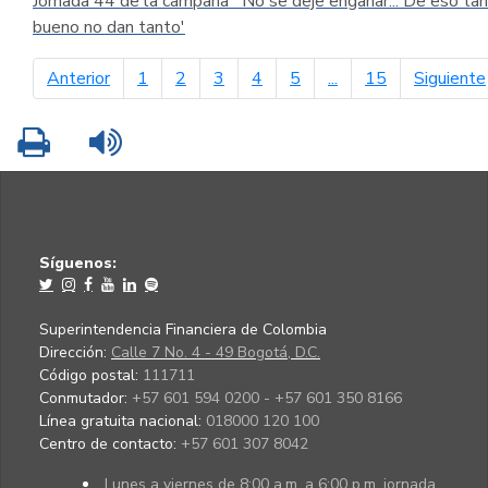
Jornada 44 de la campaña ´No se deje engañar... De eso tan
bueno no dan tanto'
página anterior
Anterior
1
2
3
4
5
...
15
Siguiente
Imprimir
Leer contenido
Síguenos:
Superintendencia Financiera de Colombia
Dirección:
Calle 7 No. 4 - 49 Bogotá, D.C.
Código postal:
111711
Conmutador:
+57 601 594 0200 - +57 601 350 8166
Línea gratuita nacional:
018000 120 100
Centro de contacto:
+57 601 307 8042
Lunes a viernes de 8:00 a.m. a 6:00 p.m. jornada