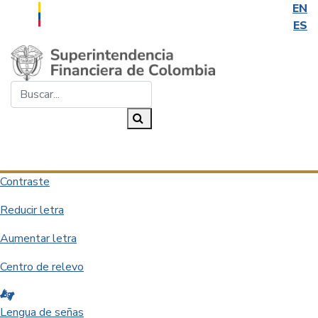
EN
ES
Saltar al contenido principal
Buscar...
Buscar
Desplegar navegación
Contraste
Reducir letra
Aumentar letra
Centro de relevo
Lengua de señas