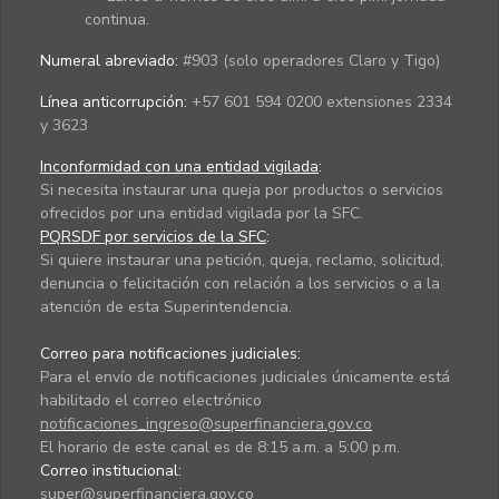
continua.
Numeral abreviado:
#903 (solo operadores Claro y Tigo)
Línea anticorrupción:
+57 601 594 0200 extensiones 2334
y 3623
Inconformidad con una entidad vigilada
:
Si necesita instaurar una queja por productos o servicios
ofrecidos por una entidad vigilada por la SFC.
PQRSDF por servicios de la SFC
:
Si quiere instaurar una petición, queja, reclamo, solicitud,
denuncia o felicitación con relación a los servicios o a la
atención de esta Superintendencia.
Correo para notificaciones judiciales:
Para el envío de notificaciones judiciales únicamente está
habilitado el correo electrónico
notificaciones_ingreso@superfinanciera.gov.co
El horario de este canal es de 8:15 a.m. a 5:00 p.m.
Correo institucional:
super@superfinanciera.gov.co