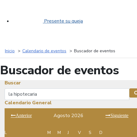
Presente su queja
Inicio
Calendario de eventos
Buscador de eventos
Buscador de eventos
Buscar
Buscar
Calendario General
Agosto 2026
Anterior
Siguiente
L
M
M
J
V
S
D