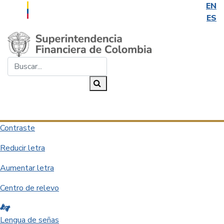
EN
ES
Saltar al contenido principal
Buscar...
Buscar
Desplegar navegación
Contraste
Reducir letra
Aumentar letra
Centro de relevo
Lengua de señas