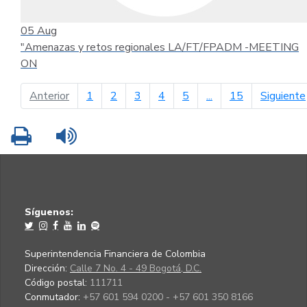
05
Aug
"Amenazas y retos regionales LA/FT/FPADM -MEETING
ON
página anterior
Anterior
1
2
3
4
5
...
15
Siguiente
Imprimir
Leer contenido
Síguenos:
Superintendencia Financiera de Colombia
Dirección:
Calle 7 No. 4 - 49 Bogotá, D.C.
Código postal:
111711
Conmutador:
+57 601 594 0200 - +57 601 350 8166