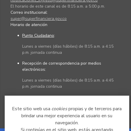
notificaciones_ingreso@superfinanciera.gov.co
El horario de este canal es de 8:15 a.m. a 5:00 p.m.
Correo institucional:
super@superfinanciera.gov.co
Horario de atención
Punto Ciudadano
:
Lunes a viernes (días hábiles) de 8:15 a.m. a 4:15
p.m. jornada continua
Recepción de correspondencia por medios
electrónicos:
Lunes a viernes (días hábiles) de 8:15 a.m. a 4:45
p.m. jornada continua
Políticas
Mapa del sitio
Este sitio web usa
cookies
propias y de terceros para
brindar una mejor experiencia al usuario en su
navegación.
Si continúas en el sitio web, estás aceptando