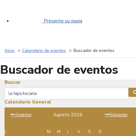
Presente su queja
Inicio
Calendario de eventos
Buscador de eventos
Buscador de eventos
Buscar
Buscar
Calendario General
Agosto 2026
Anterior
Siguiente
L
M
M
J
V
S
D