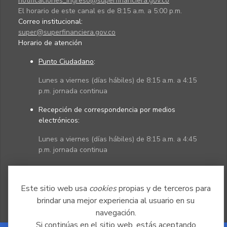
notificaciones_ingreso@superfinanciera.gov.co
El horario de este canal es de 8:15 a.m. a 5:00 p.m.
Correo institucional:
super@superfinanciera.gov.co
Horario de atención
Punto Ciudadano
:
Lunes a viernes (días hábiles) de 8:15 a.m. a 4:15
p.m. jornada continua
Recepción de correspondencia por medios
electrónicos:
Lunes a viernes (días hábiles) de 8:15 a.m. a 4:45
p.m. jornada continua
Políticas
Mapa del sitio
Este sitio web usa
cookies
propias y de terceros para
brindar una mejor experiencia al usuario en su
navegación.
Si continúas en el sitio web, estás aceptando