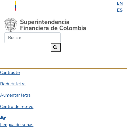
EN
ES
Saltar al contenido principal
Buscar...
Buscar
Desplegar navegación
Contraste
Reducir letra
Aumentar letra
Centro de relevo
Lengua de señas