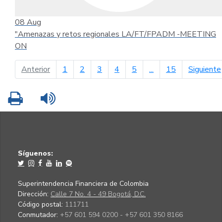
08
Aug
"Amenazas y retos regionales LA/FT/FPADM -MEETING
ON
página anterior
Anterior
1
2
3
4
5
...
15
Siguiente
Imprimir
Leer contenido
Síguenos:
Superintendencia Financiera de Colombia
Dirección:
Calle 7 No. 4 - 49 Bogotá, D.C.
Código postal:
111711
Conmutador:
+57 601 594 0200 - +57 601 350 8166