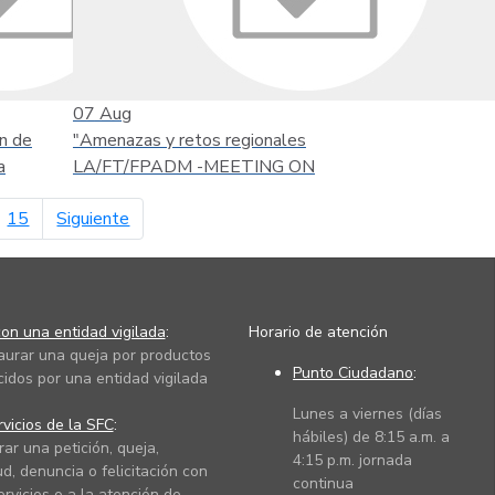
07
Aug
n de
"Amenazas y retos regionales
a
LA/FT/FPADM -MEETING ON
página siguiente
15
Siguiente
on una entidad vigilada
:
Horario de atención
taurar una queja por productos
Punto Ciudadano
:
cidos por una entidad vigilada
Lunes a viernes (días
vicios de la SFC
:
hábiles) de 8:15 a.m. a
rar una petición, queja,
4:15 p.m. jornada
ud, denuncia o felicitación con
continua
ervicios o a la atención de