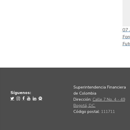
07
For
Fut
Superintendencia Financiera
Síguenos:
de Colombia
Dirección:
Calle 7 No. 4 - 49
Bogotá, D.C.
Código postal:
111711