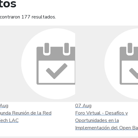
tos
contraron 177 resultados.
mprimir
Leer contenido
Aug
07
Aug
unda Reunión de la Red
Foro Virtual - Desafíos y
tech LAC
Oportunidades en la
Implementación del Open Ba