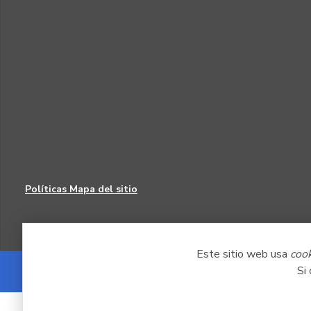
Políticas
Mapa del sitio
Este sitio web usa
coo
Si