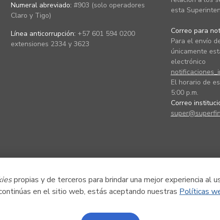
Numeral abreviado:
#903 (solo operadores
esta Superinten
Claro y Tigo)
Correo para noti
Línea anticorrupción:
+57 601 594 0200
Para el envío de
extensiones 2334 y 3623
únicamente está
electrónico
notificaciones_
El horario de es
5:00 p.m.
Correo instituc
super@superfin
kies
propias y de terceros para brindar una mejor experiencia al u
 continúas en el sitio web, estás aceptando nuestras
Políticas w