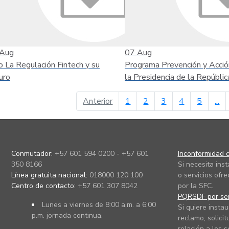
Aug
07
Aug
o La Regulación Fintech y su
Programa Prevención y Acció
uro
la Presidencia de la Repúblic
página anterior
Anterior
1
2
3
4
5
...
Conmutador:
+57 601 594 0200 - +57 601
Inconformidad c
350 8166
Si necesita ins
Línea gratuita nacional:
018000 120 100
o servicios ofre
Centro de contacto:
+57 601 307 8042
por la SFC.
PQRSDF por ser
Lunes a viernes de 8:00 a.m. a 6:00
Si quiere instau
p.m. jornada continua.
reclamo, solicit
relación a los s