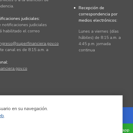
dencia.
Recepción de
correspondencia por
ficaciones judiciales:
medios electrónicos:
 notificaciones judiciales
 habilitado el correo
Lunes a viernes (días
hábiles) de 8:15 a.m. a
ingreso@superfinanciera.gov.co
4:45 p.m. jornada
te canal es de 8:15 a.m. a
continua
ional:
anciera.gov.co
suario en su navegación.
eb
.
Powered by Nexura