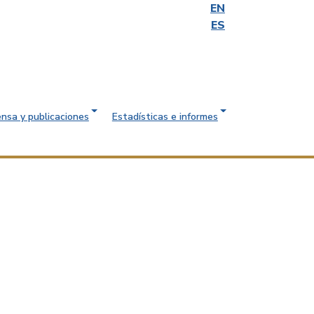
EN
ES
ensa y publicaciones
Estadísticas e informes