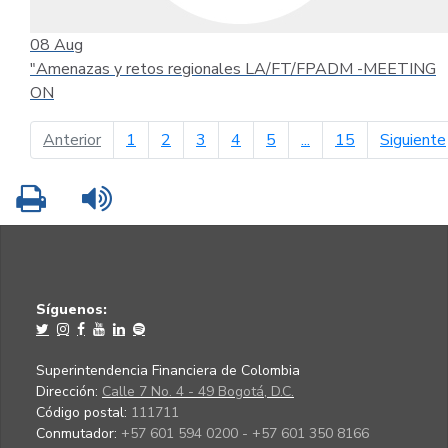
08
Aug
"Amenazas y retos regionales LA/FT/FPADM -MEETING
ON
página anterior
Anterior
1
2
3
4
5
...
15
Siguiente
Imprimir
Leer contenido
Síguenos:
Superintendencia Financiera de Colombia
Dirección:
Calle 7 No. 4 - 49 Bogotá, D.C.
Código postal:
111711
Conmutador:
+57 601 594 0200 - +57 601 350 8166