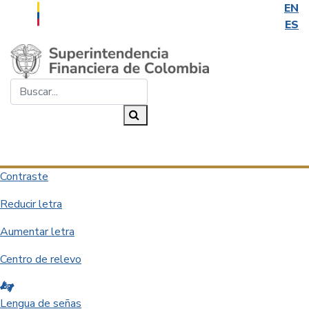
EN
ES
Saltar al contenido principal
Buscar...
Buscar
Desplegar navegación
Contraste
Reducir letra
Aumentar letra
Centro de relevo
Lengua de señas