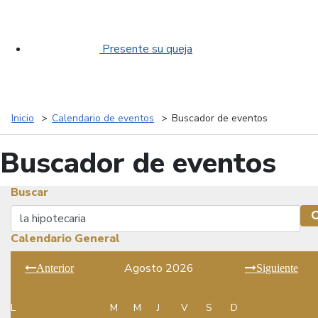
Presente su queja
Inicio
Calendario de eventos
Buscador de eventos
Buscador de eventos
Buscar
Buscar
Calendario General
Agosto 2026
Anterior
Siguiente
L
M
M
J
V
S
D