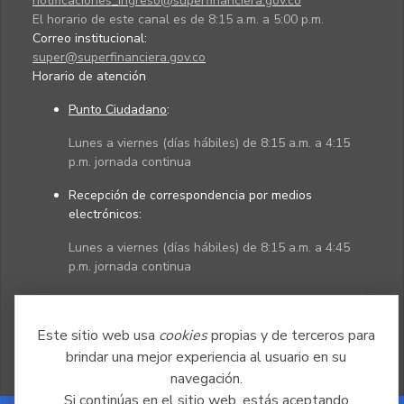
notificaciones_ingreso@superfinanciera.gov.co
El horario de este canal es de 8:15 a.m. a 5:00 p.m.
Correo institucional:
super@superfinanciera.gov.co
Horario de atención
Punto Ciudadano
:
Lunes a viernes (días hábiles) de 8:15 a.m. a 4:15
p.m. jornada continua
Recepción de correspondencia por medios
electrónicos:
Lunes a viernes (días hábiles) de 8:15 a.m. a 4:45
p.m. jornada continua
Políticas
Mapa del sitio
Este sitio web usa
cookies
propias y de terceros para
brindar una mejor experiencia al usuario en su
navegación.
Si continúas en el sitio web, estás aceptando