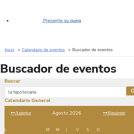
Presente su queja
Inicio
Calendario de eventos
Buscador de eventos
Buscador de eventos
Buscar
Buscar
Calendario General
Agosto 2026
Anterior
Siguiente
L
M
M
J
V
S
D