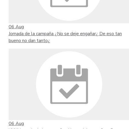
06
Aug
Jornada de la campaña ¿No se deje engañar¿ De eso tan
bueno no dan tanto¿
06
Aug