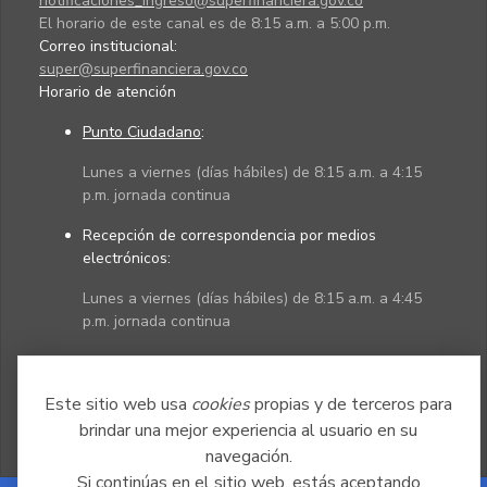
notificaciones_ingreso@superfinanciera.gov.co
El horario de este canal es de 8:15 a.m. a 5:00 p.m.
Correo institucional:
super@superfinanciera.gov.co
Horario de atención
Punto Ciudadano
:
Lunes a viernes (días hábiles) de 8:15 a.m. a 4:15
p.m. jornada continua
Recepción de correspondencia por medios
electrónicos:
Lunes a viernes (días hábiles) de 8:15 a.m. a 4:45
p.m. jornada continua
Políticas
Mapa del sitio
Este sitio web usa
cookies
propias y de terceros para
brindar una mejor experiencia al usuario en su
navegación.
Si continúas en el sitio web, estás aceptando