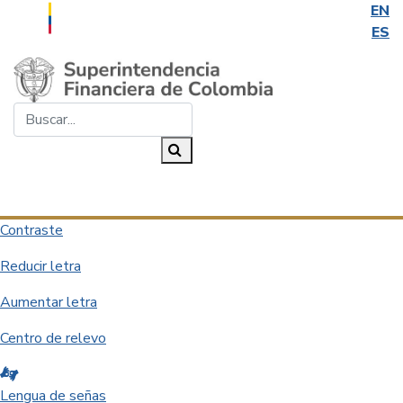
EN
ES
Saltar al contenido principal
Buscar...
Buscar
Desplegar navegación
Contraste
Reducir letra
Aumentar letra
Centro de relevo
Lengua de señas