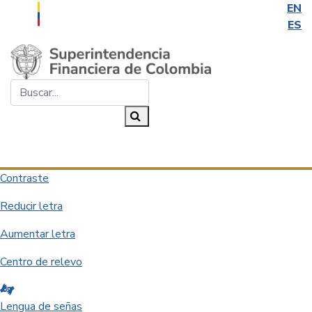
EN
ES
Saltar al contenido principal
Buscar...
Buscar
Desplegar navegación
Contraste
Reducir letra
Aumentar letra
Centro de relevo
Lengua de señas