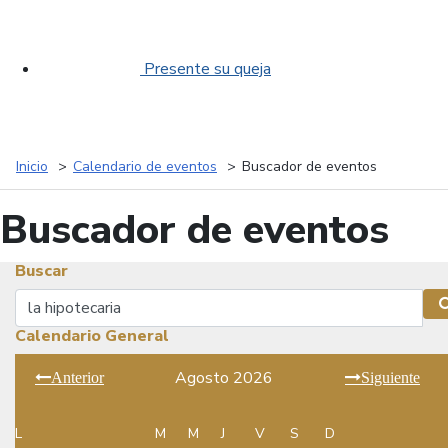
Presente su queja
Inicio
Calendario de eventos
Buscador de eventos
Buscador de eventos
Buscar
Buscar
Calendario General
Agosto 2026
Anterior
Siguiente
L
M
M
J
V
S
D