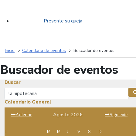
Presente su queja
Inicio
Calendario de eventos
Buscador de eventos
Buscador de eventos
Buscar
Buscar
Calendario General
Agosto 2026
Anterior
Siguiente
L
M
M
J
V
S
D