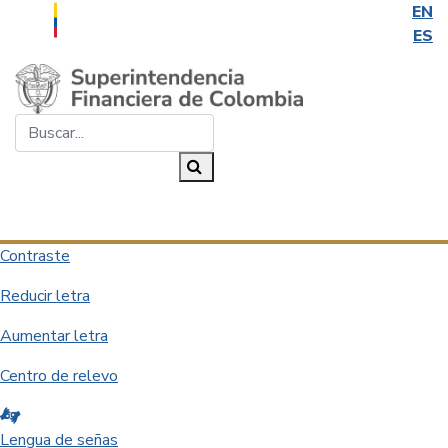
EN
ES
Saltar al contenido principal
Buscar...
Buscar
Desplegar navegación
Contraste
Reducir letra
Aumentar letra
Centro de relevo
Lengua de señas