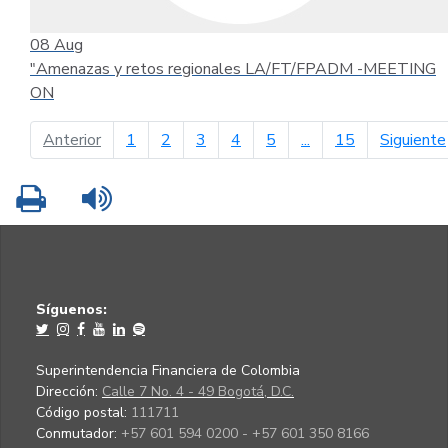
08
Aug
"Amenazas y retos regionales LA/FT/FPADM -MEETING
ON
página anterior
Anterior
1
2
3
4
5
...
15
Siguiente
Imprimir
Leer contenido
Síguenos:
Superintendencia Financiera de Colombia
Dirección:
Calle 7 No. 4 - 49 Bogotá, D.C.
Código postal:
111711
Conmutador:
+57 601 594 0200 - +57 601 350 8166