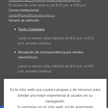
notificaciones_ingreso@superfinanciera.gov.co
El horario de este canal es de 8:15 a.m. a 5:00 p.m.
Correo institucional:
super@superfinanciera.gov.co
Horario de atención
Punto Ciudadano
:
Lunes a viernes (días hábiles) de 8:15 a.m. a 4:15
p.m. jornada continua
Recepción de correspondencia por medios
electrónicos:
Lunes a viernes (días hábiles) de 8:15 a.m. a 4:45
p.m. jornada continua
Políticas
Mapa del sitio
Este sitio web usa
cookies
propias y de terceros para
brindar una mejor experiencia al usuario en su
navegación.
Si continúas en el sitio web, estás aceptando