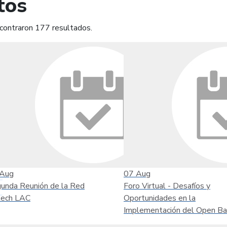
tos
contraron 177 resultados.
mprimir
Leer contenido
Aug
07
Aug
unda Reunión de la Red
Foro Virtual - Desafíos y
tech LAC
Oportunidades en la
Implementación del Open Ba