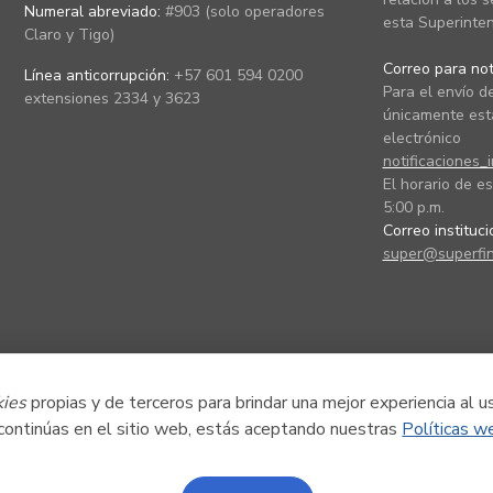
Numeral abreviado:
#903 (solo operadores
esta Superinten
Claro y Tigo)
Correo para noti
Línea anticorrupción:
+57 601 594 0200
Para el envío de
extensiones 2334 y 3623
únicamente está
electrónico
notificaciones_
El horario de es
5:00 p.m.
Correo instituc
super@superfin
kies
propias y de terceros para brindar una mejor experiencia al u
 continúas en el sitio web, estás aceptando nuestras
Políticas w