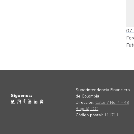
07
For
Fut
Superintendencia Financiera
Síguenos:
de Colombia
Dirección:
Calle 7 No. 4 - 49
Bogotá, D.C.
Código postal:
111711