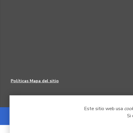
Políticas
Mapa del sitio
Este sitio web usa
coo
Si