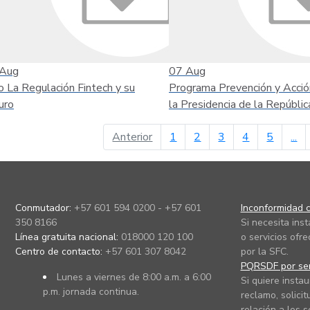
Aug
07
Aug
o La Regulación Fintech y su
Programa Prevención y Acció
uro
la Presidencia de la Repúblic
página anterior
Anterior
1
2
3
4
5
...
Conmutador:
+57 601 594 0200 - +57 601
Inconformidad c
350 8166
Si necesita ins
Línea gratuita nacional:
018000 120 100
o servicios ofre
Centro de contacto:
+57 601 307 8042
por la SFC.
PQRSDF por ser
Lunes a viernes de 8:00 a.m. a 6:00
Si quiere instau
p.m. jornada continua.
reclamo, solicit
relación a los s