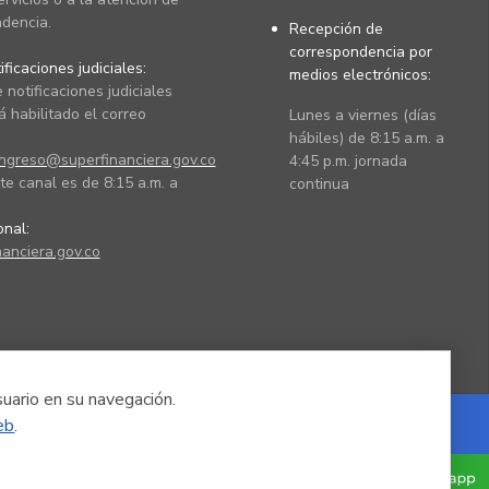
dencia.
Recepción de
correspondencia por
ficaciones judiciales:
medios electrónicos:
 notificaciones judiciales
 habilitado el correo
Lunes a viernes (días
hábiles) de 8:15 a.m. a
ingreso@superfinanciera.gov.co
4:45 p.m. jornada
te canal es de 8:15 a.m. a
continua
ional:
anciera.gov.co
suario en su navegación.
eb
.
Powered by Nexura