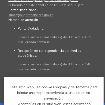
notificaciones_ingreso@superfinanciera.gov.co
El horario de este canal es de 8:15 a.m. a 5:00 p.m.
Correo institucional:
super@superfinanciera.gov.co
Horario de atención
Punto Ciudadano
:
Lunes a viernes (días hábiles) de 8:15 a.m. a 4:15
p.m. jornada continua
Recepción de correspondencia por medios
electrónicos:
Lunes a viernes (días hábiles) de 8:15 a.m. a 4:45
p.m. jornada continua
Políticas
Mapa del sitio
Este sitio web usa
cookies
propias y de terceros para
brindar una mejor experiencia al usuario en su
navegación.
Si continúas en el sitio web, estás aceptando