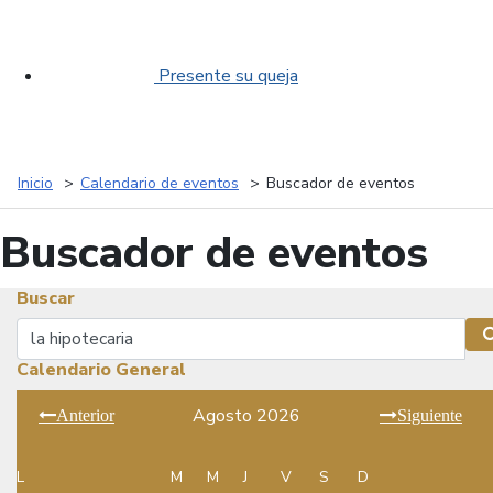
Presente su queja
Inicio
Calendario de eventos
Buscador de eventos
Buscador de eventos
Buscar
Buscar
Calendario General
Agosto 2026
Anterior
Siguiente
L
M
M
J
V
S
D