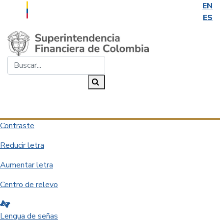
EN
ES
Saltar al contenido principal
Buscar...
Buscar
Desplegar navegación
Contraste
Reducir letra
Aumentar letra
Centro de relevo
Lengua de señas