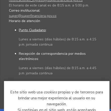
notificaciones_ingreso@superfinanciera.gov.co
El horario de este canal es de 8:15 a.m. a 5:00 p.m.
Correo institucional:
super@superfinanciera.gov.co
Horario de atención
Punto Ciudadano
:
Lunes a viernes (días hábiles) de 8:15 a.m. a 4:15
p.m. jornada continua
Recepción de correspondencia por medios
electrónicos:
Lunes a viernes (días hábiles) de 8:15 a.m. a 4:45
p.m. jornada continua
Políticas
Mapa del sitio
Este sitio web usa
cookies
propias y de terceros para
brindar una mejor experiencia al usuario en su
navegación.
Si continúas en el sitio web, estás aceptando