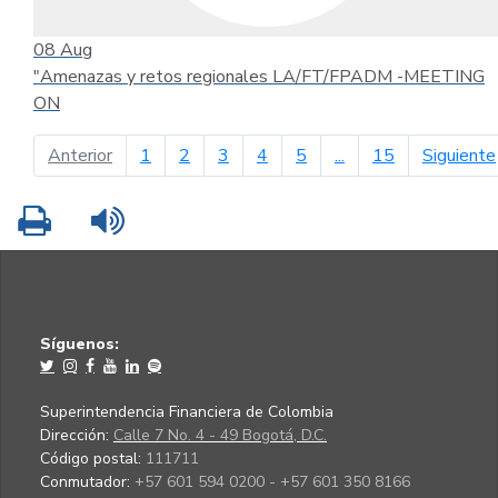
08
Aug
"Amenazas y retos regionales LA/FT/FPADM -MEETING
ON
página anterior
Anterior
1
2
3
4
5
...
15
Siguiente
Imprimir
Leer contenido
Síguenos:
Superintendencia Financiera de Colombia
Dirección:
Calle 7 No. 4 - 49 Bogotá, D.C.
Código postal:
111711
Conmutador:
+57 601 594 0200 - +57 601 350 8166