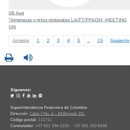
08
Aug
"Amenazas y retos regionales LA/FT/FPADM -MEETING
ON
página anterior
Anterior
1
2
3
4
5
...
15
Siguiente
Imprimir
Leer contenido
Síguenos:
Superintendencia Financiera de Colombia
Dirección:
Calle 7 No. 4 - 49 Bogotá, D.C.
Código postal:
111711
Conmutador:
+57 601 594 0200 - +57 601 350 8166