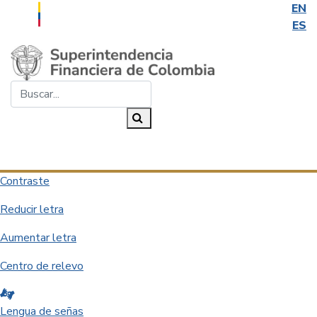
EN
ES
Saltar al contenido principal
Buscar...
Buscar
Desplegar navegación
Contraste
Reducir letra
Aumentar letra
Centro de relevo
Lengua de señas