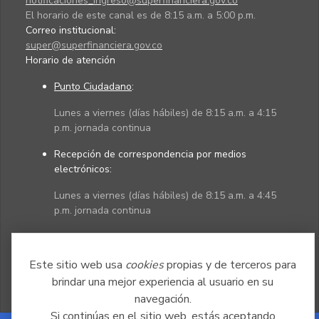
notificaciones_ingreso@superfinanciera.gov.co
El horario de este canal es de 8:15 a.m. a 5:00 p.m.
Correo institucional:
super@superfinanciera.gov.co
Horario de atención
Punto Ciudadano
:
Lunes a viernes (días hábiles) de 8:15 a.m. a 4:15
p.m. jornada continua
Recepción de correspondencia por medios
electrónicos:
Lunes a viernes (días hábiles) de 8:15 a.m. a 4:45
p.m. jornada continua
Políticas
Mapa del sitio
Este sitio web usa
cookies
propias y de terceros para
brindar una mejor experiencia al usuario en su
navegación.
Si continúas en el sitio web, estás aceptando