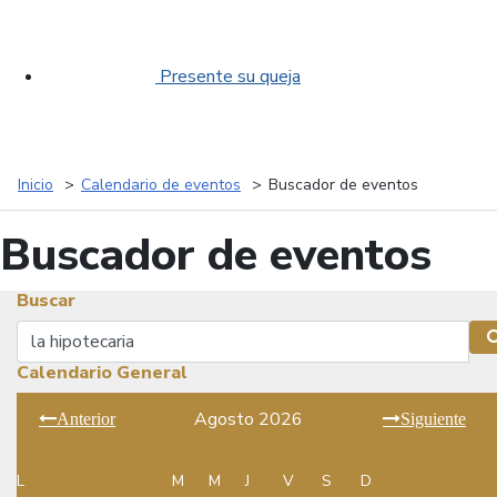
Presente su queja
Inicio
Calendario de eventos
Buscador de eventos
Buscador de eventos
Buscar
Buscar
Calendario General
Agosto 2026
Anterior
Siguiente
L
M
M
J
V
S
D