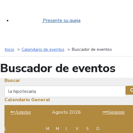
Presente su queja
Inicio
Calendario de eventos
Buscador de eventos
Buscador de eventos
Buscar
Buscar
Calendario General
Agosto 2026
Anterior
Siguiente
L
M
M
J
V
S
D