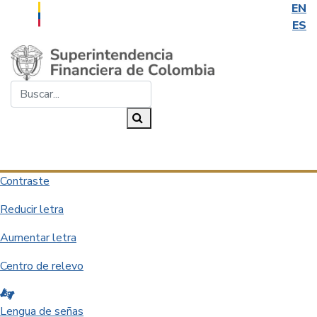
EN
ES
Saltar al contenido principal
Buscar...
Buscar
Desplegar navegación
Contraste
Reducir letra
Aumentar letra
Centro de relevo
Lengua de señas