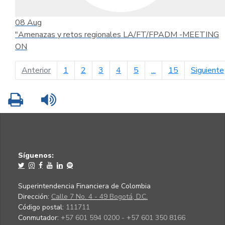
08
Aug
"Amenazas y retos regionales LA/FT/FPADM -MEETING
ON
página anterior
Anterior
1
2
3
4
5
...
15
Siguiente
Imprimir
Leer contenido
Síguenos:
Superintendencia Financiera de Colombia
Dirección:
Calle 7 No. 4 - 49 Bogotá, D.C.
Código postal:
111711
Conmutador:
+57 601 594 0200 - +57 601 350 8166