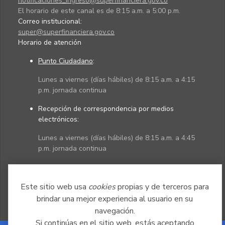
notificaciones_ingreso@superfinanciera.gov.co
El horario de este canal es de 8:15 a.m. a 5:00 p.m.
Correo institucional:
super@superfinanciera.gov.co
Horario de atención
Punto Ciudadano
:
Lunes a viernes (días hábiles) de 8:15 a.m. a 4:15
p.m. jornada continua
Recepción de correspondencia por medios
electrónicos:
Lunes a viernes (días hábiles) de 8:15 a.m. a 4:45
p.m. jornada continua
Políticas
Mapa del sitio
Este sitio web usa
cookies
propias y de terceros para
brindar una mejor experiencia al usuario en su
navegación.
Si continúas en el sitio web, estás aceptando