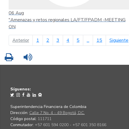
06
Aug
"Amenazas y retos regionales LA/FT/FPADM -MEETING
ON
página anterior
Anterior
1
2
3
4
5
...
15
Siguiente
Imprimir
Leer contenido
Síguenos:
Superintendencia Financiera de Colombia
Dirección:
Calle 7 No. 4 - 49 Bogotá, D.C.
Código postal:
111711
Conmutador:
+57 601 594 0200 - +57 601 350 8166