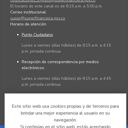
notificaciones_ingreso@superfinanciera.gov.co
El horario de este canal es de 8:15 a.m. a 5:00 p.m.
Correo institucional:
super@superfinanciera.gov.co
Horario de atención
Punto Ciudadano
:
Lunes a viernes (días hábiles) de 8:15 a.m. a 4:15
p.m. jornada continua
Recepción de correspondencia por medios
electrónicos:
Lunes a viernes (días hábiles) de 8:15 a.m. a 4:45
p.m. jornada continua
Políticas
Mapa del sitio
Este sitio web usa
cookies
propias y de terceros para
brindar una mejor experiencia al usuario en su
navegación.
Si continúas en el sitio web, estás aceptando