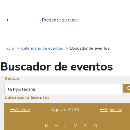
Presente su queja
Inicio
Calendario de eventos
Buscador de eventos
Buscador de eventos
Buscar
Buscar
Calendario General
Agosto 2026
Anterior
Siguiente
L
M
M
J
V
S
D