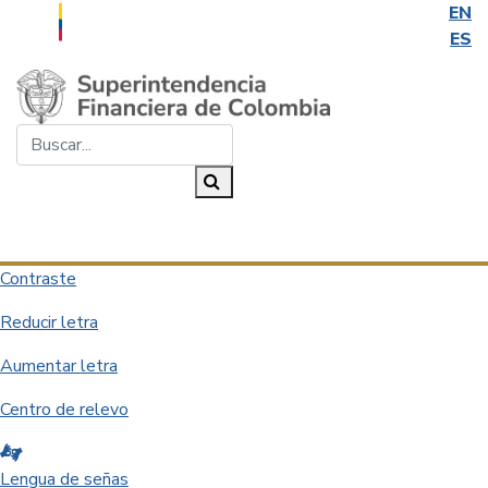
EN
ES
Saltar al contenido principal
Buscar...
Buscar
Desplegar navegación
Contraste
Reducir letra
Aumentar letra
Centro de relevo
Lengua de señas