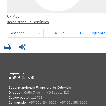
07
Aug
Inside diario La República
página anterior
Anterior
1
2
3
4
5
...
15
Siguiente
Imprimir
Leer contenido
Síguenos:
Superintendencia Financiera de Colombia
Dirección:
Calle 7 No. 4 - 49 Bogotá, D.C.
Código postal:
111711
Conmutador:
+57 601 594 0200 - +57 601 350 8166