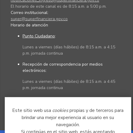
notificaciones_ingreso@superfinanciera.gov.co
El horario de este canal es de 8:15 a.m. a 5:00 p.m.
Correo institucional:
super@superfinanciera.gov.co
Horario de atención
Punto Ciudadano
:
Lunes a viernes (días hábiles) de 8:15 a.m. a 4:15
p.m. jornada continua
Recepción de correspondencia por medios
electrónicos:
Lunes a viernes (días hábiles) de 8:15 a.m. a 4:45
p.m. jornada continua
Políticas
Mapa del sitio
Este sitio web usa
cookies
propias y de terceros para
brindar una mejor experiencia al usuario en su
navegación.
Si continúas en el sitio web, estás aceptando