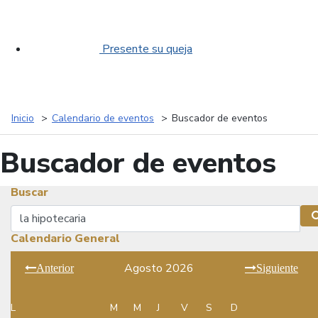
Presente su queja
Inicio
Calendario de eventos
Buscador de eventos
Buscador de eventos
Buscar
Buscar
Calendario General
Agosto 2026
Anterior
Siguiente
L
M
M
J
V
S
D