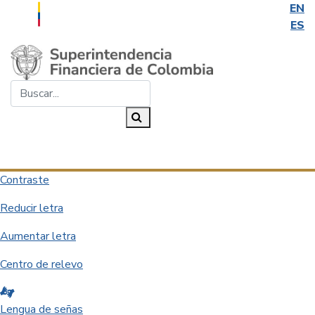
EN
ES
Saltar al contenido principal
Buscar...
Buscar
Desplegar navegación
Contraste
Reducir letra
Aumentar letra
Centro de relevo
Lengua de señas