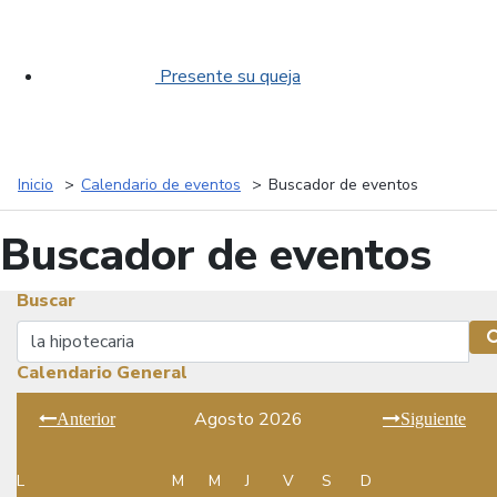
Presente su queja
Inicio
Calendario de eventos
Buscador de eventos
Buscador de eventos
Buscar
Buscar
Calendario General
Agosto 2026
Anterior
Siguiente
L
M
M
J
V
S
D