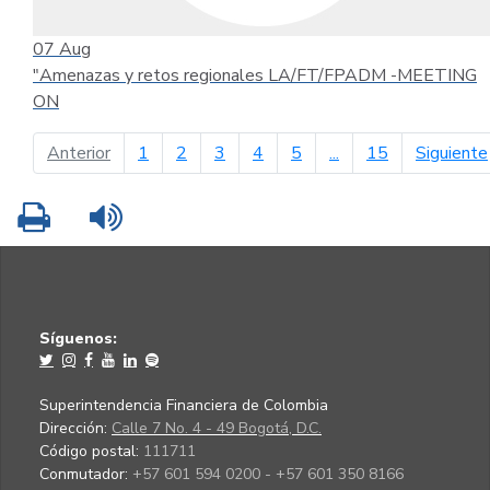
07
Aug
"Amenazas y retos regionales LA/FT/FPADM -MEETING
ON
página anterior
Anterior
1
2
3
4
5
...
15
Siguiente
Imprimir
Leer contenido
Síguenos:
Superintendencia Financiera de Colombia
Dirección:
Calle 7 No. 4 - 49 Bogotá, D.C.
Código postal:
111711
Conmutador:
+57 601 594 0200 - +57 601 350 8166