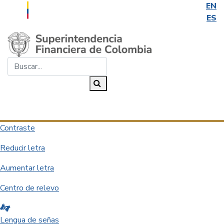
EN
ES
Saltar al contenido principal
Buscar...
Buscar
Desplegar navegación
Contraste
Reducir letra
Aumentar letra
Centro de relevo
Lengua de señas