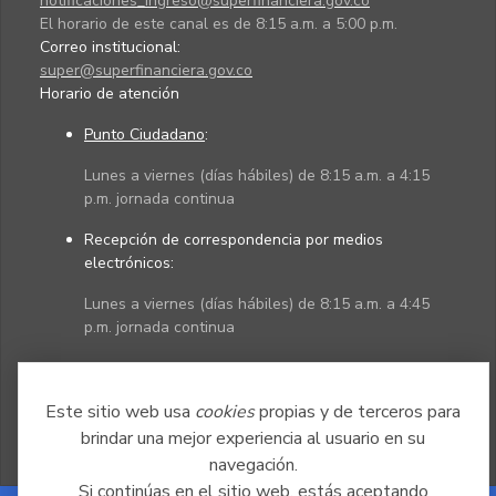
notificaciones_ingreso@superfinanciera.gov.co
El horario de este canal es de 8:15 a.m. a 5:00 p.m.
Correo institucional:
super@superfinanciera.gov.co
Horario de atención
Punto Ciudadano
:
Lunes a viernes (días hábiles) de 8:15 a.m. a 4:15
p.m. jornada continua
Recepción de correspondencia por medios
electrónicos:
Lunes a viernes (días hábiles) de 8:15 a.m. a 4:45
p.m. jornada continua
Políticas
Mapa del sitio
Este sitio web usa
cookies
propias y de terceros para
brindar una mejor experiencia al usuario en su
navegación.
Si continúas en el sitio web, estás aceptando