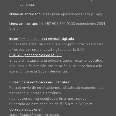
continua.
Numeral abreviado:
#903 (solo operadores Claro y Tigo)
Línea anticorrupción:
+57 601 594 0200 extensiones 2334
y 3623
Inconformidad con una entidad vigilada
:
Si necesita instaurar una queja por productos o servicios
ofrecidos por una entidad vigilada por la SFC.
PQRSDF por servicios de la SFC
:
Si quiere instaurar una petición, queja, reclamo, solicitud,
denuncia o felicitación con relación a los servicios o a la
atención de esta Superintendencia.
Correo para notificaciones judiciales:
Para el envío de notificaciones judiciales únicamente está
habilitado el correo electrónico
notificaciones_ingreso@superfinanciera.gov.co
El horario de este canal es de 8:15 a.m. a 5:00 p.m.
Correo institucional:
super@superfinanciera.gov.co