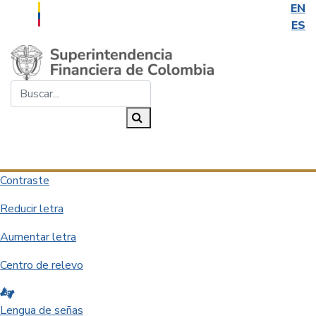
EN
ES
Saltar al contenido principal
Buscar...
Buscar
Desplegar navegación
Contraste
Reducir letra
Aumentar letra
Centro de relevo
Lengua de señas