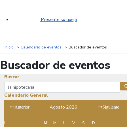
Presente su queja
Inicio
Calendario de eventos
Buscador de eventos
Buscador de eventos
Buscar
Buscar
Calendario General
Agosto 2026
Anterior
Siguiente
L
M
M
J
V
S
D