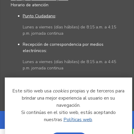
Horario de atención
Punto Ciudadano
:
Lunes a viernes (días hábiles) de 8:15 a.m. a 4:15
p.m. jornada continua
Recepción de correspondencia por medios
electrónicos:
Lunes a viernes (días hábiles) de 8:15 a.m. a 4:45
p.m. jornada continua
Políticas
Mapa del sitio
Este sitio web usa
cookies
propias y de terceros para
brindar una mejor experiencia al usuario en su
navegación.
Si continúas en el sitio web, estás aceptando
nuestras
Políticas web
.
Powered by Nexura