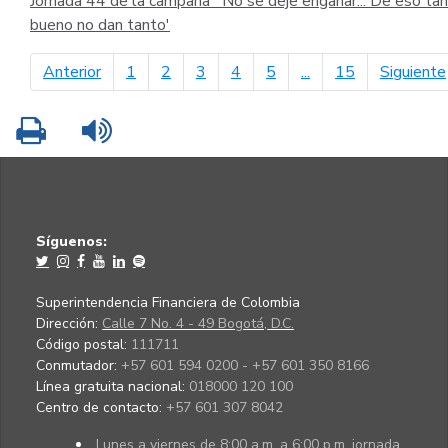
Jornada 44 de la campaña ´No se deje engañar... De eso tan
bueno no dan tanto'
página anterior
Anterior
1
2
3
4
5
...
15
Siguiente
Imprimir
Leer contenido
Síguenos:
Superintendencia Financiera de Colombia
Dirección:
Calle 7 No. 4 - 49 Bogotá, D.C.
Código postal:
111711
Conmutador:
+57 601 594 0200 - +57 601 350 8166
Línea gratuita nacional:
018000 120 100
Centro de contacto:
+57 601 307 8042
Lunes a viernes de 8:00 a.m. a 6:00 p.m. jornada