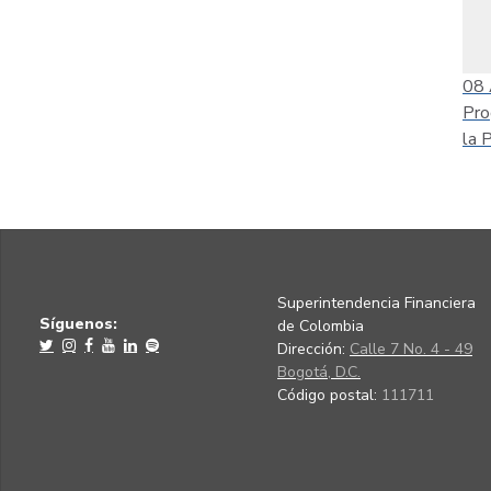
08
Pro
la 
Superintendencia Financiera
Síguenos:
de Colombia
Dirección:
Calle 7 No. 4 - 49
Bogotá, D.C.
Código postal:
111711