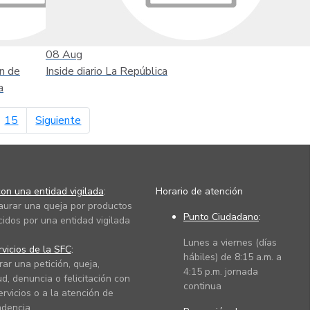
08
Aug
n de
Inside diario La República
a
página siguiente
15
Siguiente
on una entidad vigilada
:
Horario de atención
taurar una queja por productos
Punto Ciudadano
:
cidos por una entidad vigilada
Lunes a viernes (días
vicios de la SFC
:
hábiles) de 8:15 a.m. a
rar una petición, queja,
4:15 p.m. jornada
ud, denuncia o felicitación con
continua
ervicios o a la atención de
dencia.