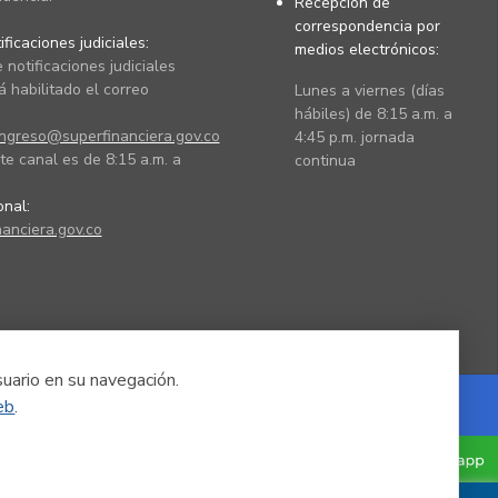
Recepción de
correspondencia por
ficaciones judiciales:
medios electrónicos:
 notificaciones judiciales
 habilitado el correo
Lunes a viernes (días
hábiles) de 8:15 a.m. a
ingreso@superfinanciera.gov.co
4:45 p.m. jornada
te canal es de 8:15 a.m. a
continua
ional:
anciera.gov.co
suario en su navegación.
eb
.
Powered by Nexura