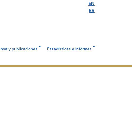
EN
ES
ensa y publicaciones
Estadísticas e informes