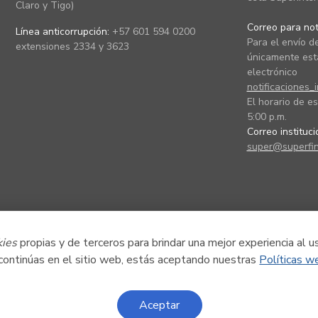
Claro y Tigo)
Correo para noti
Línea anticorrupción:
+57 601 594 0200
Para el envío de
extensiones 2334 y 3623
únicamente está
electrónico
notificaciones_
El horario de es
5:00 p.m.
Correo instituc
super@superfin
kies
propias y de terceros para brindar una mejor experiencia al u
 continúas en el sitio web, estás aceptando nuestras
Políticas w
Aceptar