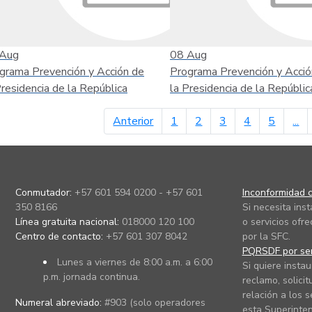
Aug
08
Aug
grama Prevención y Acción de
Programa Prevención y Acció
Presidencia de la República
la Presidencia de la Repúblic
página anterior
Anterior
1
2
3
4
5
...
Conmutador:
+57 601 594 0200 - +57 601
Inconformidad c
350 8166
Si necesita ins
Línea gratuita nacional:
018000 120 100
o servicios ofre
Centro de contacto:
+57 601 307 8042
por la SFC.
PQRSDF por ser
Lunes a viernes de 8:00 a.m. a 6:00
Si quiere instau
p.m. jornada continua.
reclamo, solicit
relación a los s
Numeral abreviado:
#903 (solo operadores
esta Superinten