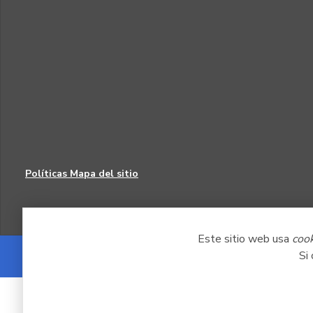
Políticas
Mapa del sitio
Este sitio web usa
coo
Si