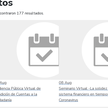
tos
contraron 177 resultados.
mprimir
Leer contenido
Aug
08
Aug
iencia Pública Virtual de
Seminario Virtual -La solidez
dición de Cuentas a la
sistema financiero en tiempo
dadanía
Coronavirus