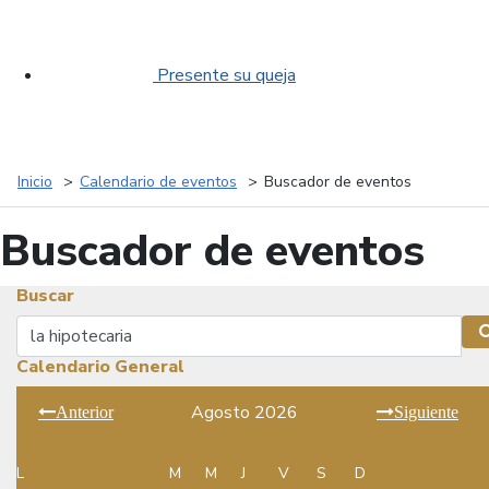
Presente su queja
Inicio
Calendario de eventos
Buscador de eventos
Buscador de eventos
Buscar
Buscar
Calendario General
Agosto 2026
Anterior
Siguiente
L
M
M
J
V
S
D