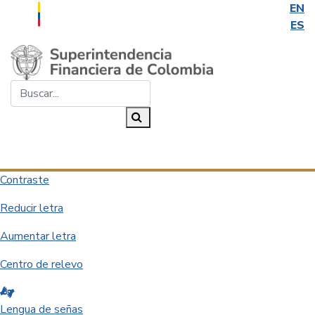
EN
ES
Saltar al contenido principal
Buscar...
Buscar
Desplegar navegación
Contraste
Reducir letra
Aumentar letra
Centro de relevo
Lengua de señas