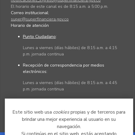
notificaciones_ingreso@superfinanciera.gov.co
El horario de este canal es de 8:15 a.m. a 5:00 p.m.
Correo institucional:
super@superfinanciera.gov.co
Horario de atención
Punto Ciudadano
:
Lunes a viernes (días hábiles) de 8:15 a.m. a 4:15
p.m. jornada continua
Recepción de correspondencia por medios
electrónicos:
Lunes a viernes (días hábiles) de 8:15 a.m. a 4:45
p.m. jornada continua
Políticas
Mapa del sitio
Este sitio web usa
cookies
propias y de terceros para
brindar una mejor experiencia al usuario en su
navegación.
Si continúas en el sitio web, estás aceptando