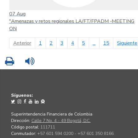
07
Aug
"Amenazas y retos regionales LA/FT/FPADM -MEETING
ON
página anterior
Anterior
1
2
3
4
5
...
15
Siguiente
Imprimir
Leer contenido
Síguenos:
Superintendencia Financiera de Colombia
Dirección:
Calle 7 No. 4 - 49 Bogotá, D.C.
Código postal:
111711
Conmutador:
+57 601 594 0200 - +57 601 350 8166