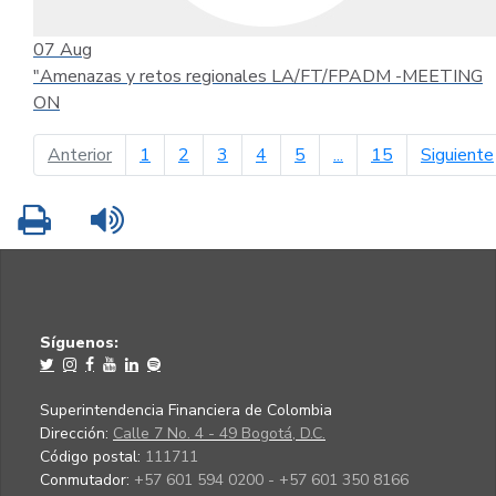
07
Aug
"Amenazas y retos regionales LA/FT/FPADM -MEETING
ON
página anterior
Anterior
1
2
3
4
5
...
15
Siguiente
Imprimir
Leer contenido
Síguenos:
Superintendencia Financiera de Colombia
Dirección:
Calle 7 No. 4 - 49 Bogotá, D.C.
Código postal:
111711
Conmutador:
+57 601 594 0200 - +57 601 350 8166