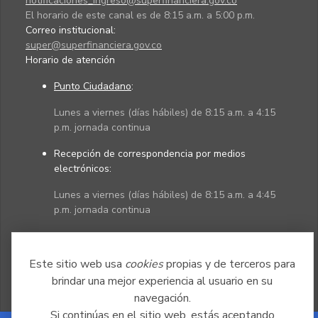
notificaciones_ingreso@superfinanciera.gov.co
El horario de este canal es de 8:15 a.m. a 5:00 p.m.
Correo institucional:
super@superfinanciera.gov.co
Horario de atención
Punto Ciudadano
:
Lunes a viernes (días hábiles) de 8:15 a.m. a 4:15
p.m. jornada continua
Recepción de correspondencia por medios
electrónicos:
Lunes a viernes (días hábiles) de 8:15 a.m. a 4:45
p.m. jornada continua
Políticas
Mapa del sitio
Este sitio web usa
cookies
propias y de terceros para
brindar una mejor experiencia al usuario en su
navegación.
Si continúas en el sitio web, estás aceptando