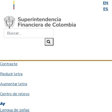
EN
ES
Saltar al contenido principal
Buscar...
Buscar
Desplegar navegación
Contraste
Reducir letra
Aumentar letra
Centro de relevo
Lengua de señas