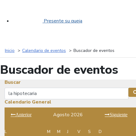
Presente su queja
Inicio
Calendario de eventos
Buscador de eventos
Buscador de eventos
Buscar
Buscar
Calendario General
Agosto 2026
Anterior
Siguiente
L
M
M
J
V
S
D