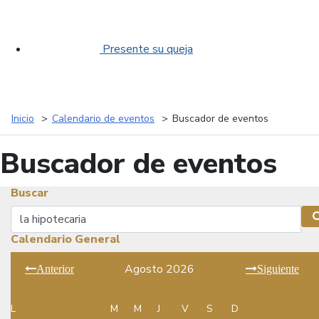
Presente su queja
Inicio
Calendario de eventos
Buscador de eventos
Buscador de eventos
Buscar
Buscar
Calendario General
Agosto 2026
Anterior
Siguiente
L
M
M
J
V
S
D