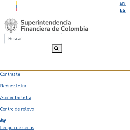
EN
ES
Saltar al contenido principal
Buscar...
Buscar
Desplegar navegación
Contraste
Reducir letra
Aumentar letra
Centro de relevo
Lengua de señas