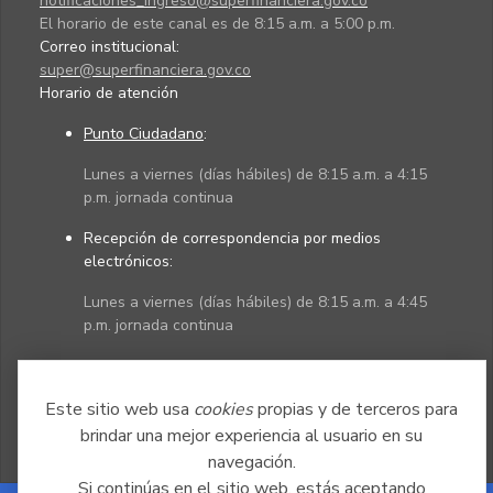
notificaciones_ingreso@superfinanciera.gov.co
El horario de este canal es de 8:15 a.m. a 5:00 p.m.
Correo institucional:
super@superfinanciera.gov.co
Horario de atención
Punto Ciudadano
:
Lunes a viernes (días hábiles) de 8:15 a.m. a 4:15
p.m. jornada continua
Recepción de correspondencia por medios
electrónicos:
Lunes a viernes (días hábiles) de 8:15 a.m. a 4:45
p.m. jornada continua
Políticas
Mapa del sitio
Este sitio web usa
cookies
propias y de terceros para
brindar una mejor experiencia al usuario en su
navegación.
Si continúas en el sitio web, estás aceptando