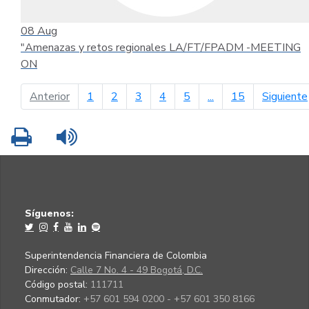
08
Aug
"Amenazas y retos regionales LA/FT/FPADM -MEETING
ON
página anterior
Anterior
1
2
3
4
5
...
15
Siguiente
Imprimir
Leer contenido
Síguenos:
Superintendencia Financiera de Colombia
Dirección:
Calle 7 No. 4 - 49 Bogotá, D.C.
Código postal:
111711
Conmutador:
+57 601 594 0200 - +57 601 350 8166