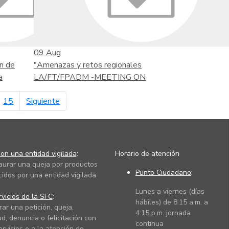
09
Aug
n de
"Amenazas y retos regionales
a
LA/FT/FPADM -MEETING ON
página siguiente
15
Siguiente
on una entidad vigilada
:
Horario de atención
taurar una queja por productos
Punto Ciudadano
:
cidos por una entidad vigilada
Lunes a viernes (días
vicios de la SFC
:
hábiles) de 8:15 a.m. a
rar una petición, queja,
4:15 p.m. jornada
ud, denuncia o felicitación con
continua
ervicios o a la atención de