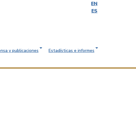
EN
ES
ensa y publicaciones
Estadísticas e informes