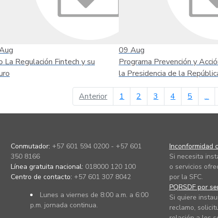
Aug
09
Aug
o La Regulación Fintech y su
Programa Prevención y Acció
uro
la Presidencia de la Repúblic
página anterior
Anterior
1
2
3
4
5
...
Conmutador:
+57 601 594 0200 - +57 601
Inconformidad c
350 8166
Si necesita ins
Línea gratuita nacional:
018000 120 100
o servicios ofre
Centro de contacto:
+57 601 307 8042
por la SFC.
PQRSDF por ser
Lunes a viernes de 8:00 a.m. a 6:00
Si quiere instau
p.m. jornada continua.
reclamo, solicit
relación a los s