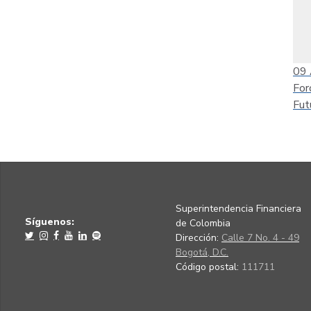
09
For
Fut
Superintendencia Financiera
Síguenos:
de Colombia
Dirección:
Calle 7 No. 4 - 49
Bogotá, D.C.
Código postal:
111711