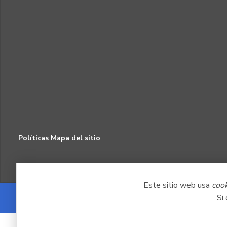
Políticas
Mapa del sitio
Este sitio web usa
coo
Si