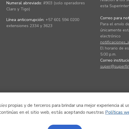
Numeral abreviado:
#903 (solo operadores
esta Superinten
Claro y Tigo)
Correo para noti
Línea anticorrupción:
+57 601 594 0200
Para el envío de
extensiones 2334 y 3623
únicamente está
electrónico
notificaciones_
El horario de es
5:00 p.m.
Correo instituc
super@superfin
kies
propias y de terceros para brindar una mejor experiencia al u
 continúas en el sitio web, estás aceptando nuestras
Políticas w