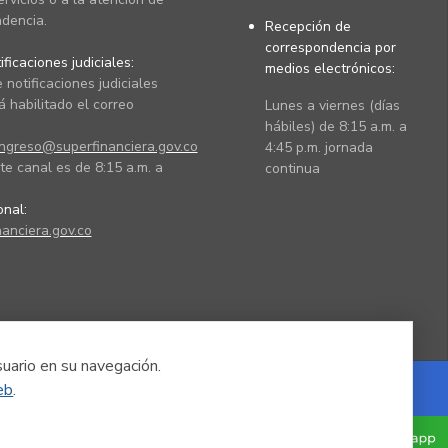
dencia.
Recepción de
correspondencia por
ficaciones judiciales:
medios electrónicos:
 notificaciones judiciales
 habilitado el correo
Lunes a viernes (días
hábiles) de 8:15 a.m. a
ingreso@superfinanciera.gov.co
4:45 p.m. jornada
te canal es de 8:15 a.m. a
continua
ional:
anciera.gov.co
suario en su navegación.
eb
.
Powered by Nexura