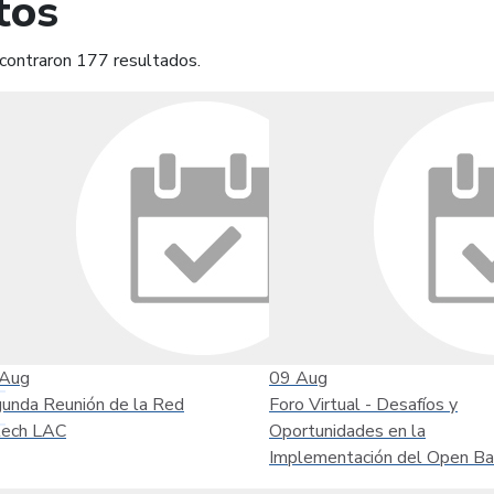
tos
contraron 177 resultados.
mprimir
Leer contenido
Aug
09
Aug
unda Reunión de la Red
Foro Virtual - Desafíos y
tech LAC
Oportunidades en la
Implementación del Open Ba