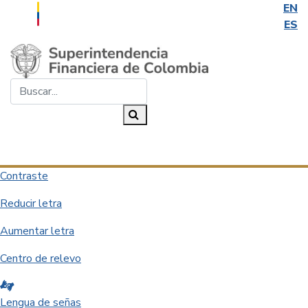
EN
ES
Saltar al contenido principal
Buscar...
Buscar
Desplegar navegación
Contraste
Reducir letra
Aumentar letra
Centro de relevo
Lengua de señas