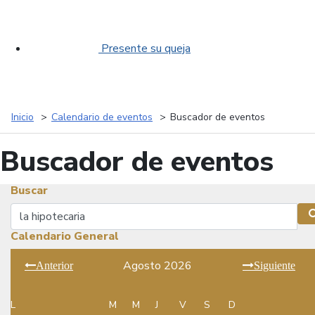
Presente su queja
Inicio
Calendario de eventos
Buscador de eventos
Buscador de eventos
Buscar
Buscar
Calendario General
Agosto 2026
Anterior
Siguiente
L
M
M
J
V
S
D