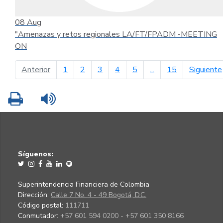
08
Aug
"Amenazas y retos regionales LA/FT/FPADM -MEETING
ON
página anterior
Anterior
1
2
3
4
5
...
15
Siguiente
Imprimir
Leer contenido
Síguenos:
Superintendencia Financiera de Colombia
Dirección:
Calle 7 No. 4 - 49 Bogotá, D.C.
Código postal:
111711
Conmutador:
+57 601 594 0200 - +57 601 350 8166