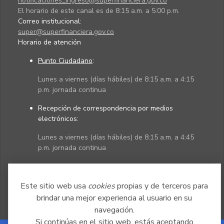
notificaciones_ingreso@superfinanciera.gov.co
El horario de este canal es de 8:15 a.m. a 5:00 p.m.
Correo institucional:
super@superfinanciera.gov.co
Horario de atención
Punto Ciudadano
:
Lunes a viernes (días hábiles) de 8:15 a.m. a 4:15
p.m. jornada continua
Recepción de correspondencia por medios
electrónicos:
Lunes a viernes (días hábiles) de 8:15 a.m. a 4:45
p.m. jornada continua
Políticas
Mapa del sitio
Este sitio web usa
cookies
propias y de terceros para
brindar una mejor experiencia al usuario en su
navegación.
Si continúas en el sitio web, estás aceptando