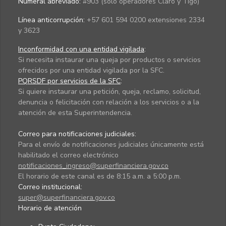
Numeral abreviado:
#903 (solo operadores Claro y Tigo)
Línea anticorrupción:
+57 601 594 0200 extensiones 2334
y 3623
Inconformidad con una entidad vigilada
:
Si necesita instaurar una queja por productos o servicios
ofrecidos por una entidad vigilada por la SFC.
PQRSDF por servicios de la SFC
:
Si quiere instaurar una petición, queja, reclamo, solicitud,
denuncia o felicitación con relación a los servicios o a la
atención de esta Superintendencia.
Correo para notificaciones judiciales:
Para el envío de notificaciones judiciales únicamente está
habilitado el correo electrónico
notificaciones_ingreso@superfinanciera.gov.co
El horario de este canal es de 8:15 a.m. a 5:00 p.m.
Correo institucional:
super@superfinanciera.gov.co
Horario de atención