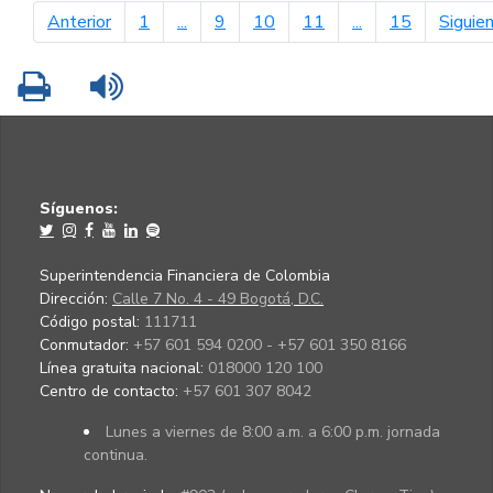
página anterior
Anterior
1
...
9
10
11
...
15
Siguie
Imprimir
Leer contenido
Síguenos:
Superintendencia Financiera de Colombia
Dirección:
Calle 7 No. 4 - 49 Bogotá, D.C.
Código postal:
111711
Conmutador:
+57 601 594 0200 - +57 601 350 8166
Línea gratuita nacional:
018000 120 100
Centro de contacto:
+57 601 307 8042
Lunes a viernes de 8:00 a.m. a 6:00 p.m. jornada
continua.