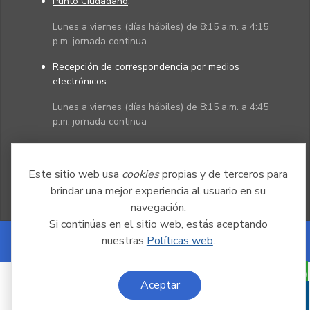
Punto Ciudadano
:
Lunes a viernes (días hábiles) de 8:15 a.m. a 4:15
p.m. jornada continua
Recepción de correspondencia por medios
electrónicos:
Lunes a viernes (días hábiles) de 8:15 a.m. a 4:45
p.m. jornada continua
Políticas
Mapa del sitio
Este sitio web usa
cookies
propias y de terceros para
brindar una mejor experiencia al usuario en su
navegación.
Si continúas en el sitio web, estás aceptando
nuestras
Políticas web
.
Powered by Nexura
Aceptar