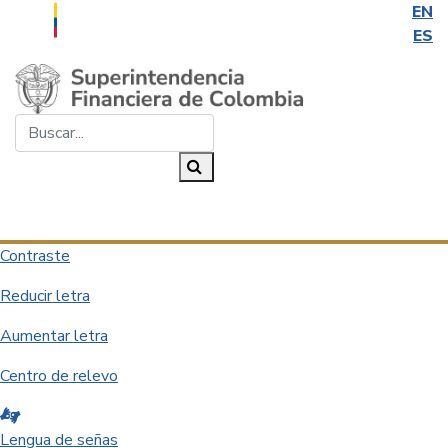
EN
ES
Saltar al contenido principal
Buscar...
Buscar
Desplegar navegación
Contraste
Reducir letra
Aumentar letra
Centro de relevo
Lengua de señas