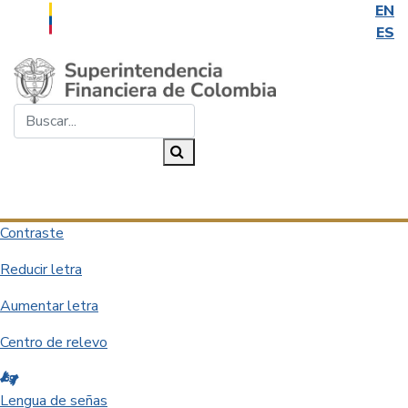
EN
ES
Saltar al contenido principal
Buscar...
Buscar
Desplegar navegación
Contraste
Reducir letra
Aumentar letra
Centro de relevo
Lengua de señas