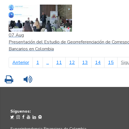
07
Aug
Presentación del Estudio de Georreferenciación de Corresp
Bancarios en Colombia
página anterior
Anterior
1
...
11
12
13
14
15
Sig
Imprimir
Leer contenido
Síguenos:
Superintendencia Financiera de Colombia