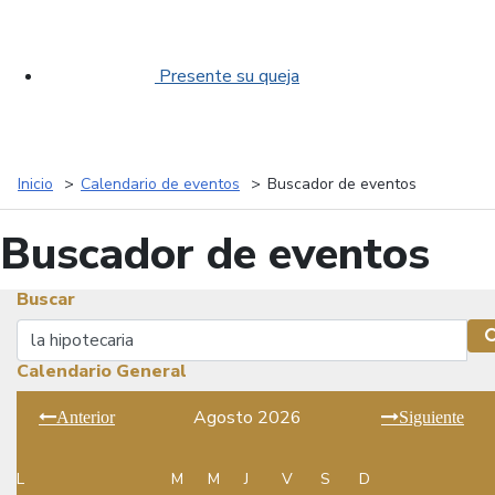
Presente su queja
Inicio
Calendario de eventos
Buscador de eventos
Buscador de eventos
Buscar
Buscar
Calendario General
Agosto 2026
Anterior
Siguiente
L
M
M
J
V
S
D