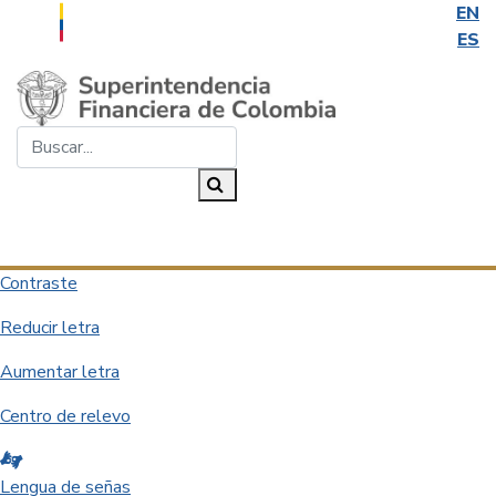
EN
ES
Saltar al contenido principal
Buscar...
Buscar
Desplegar navegación
Contraste
Reducir letra
Aumentar letra
Centro de relevo
Lengua de señas