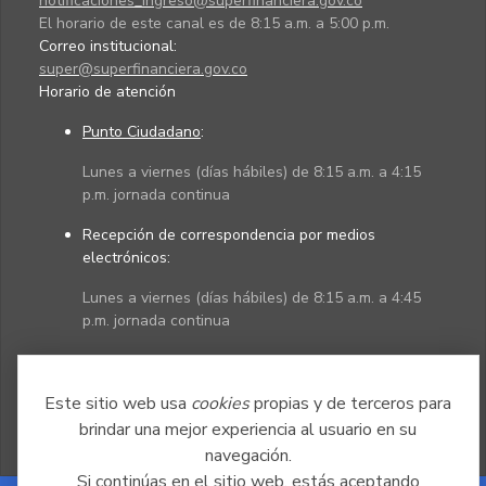
notificaciones_ingreso@superfinanciera.gov.co
El horario de este canal es de 8:15 a.m. a 5:00 p.m.
Correo institucional:
super@superfinanciera.gov.co
Horario de atención
Punto Ciudadano
:
Lunes a viernes (días hábiles) de 8:15 a.m. a 4:15
p.m. jornada continua
Recepción de correspondencia por medios
electrónicos:
Lunes a viernes (días hábiles) de 8:15 a.m. a 4:45
p.m. jornada continua
Políticas
Mapa del sitio
Este sitio web usa
cookies
propias y de terceros para
brindar una mejor experiencia al usuario en su
navegación.
Si continúas en el sitio web, estás aceptando