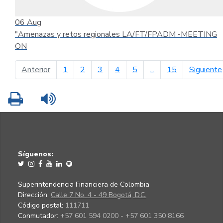
06
Aug
"Amenazas y retos regionales LA/FT/FPADM -MEETING
ON
página anterior
Anterior
1
2
3
4
5
...
15
Siguiente
Imprimir
Leer contenido
Síguenos:
Superintendencia Financiera de Colombia
Dirección:
Calle 7 No. 4 - 49 Bogotá, D.C.
Código postal:
111711
Conmutador:
+57 601 594 0200 - +57 601 350 8166