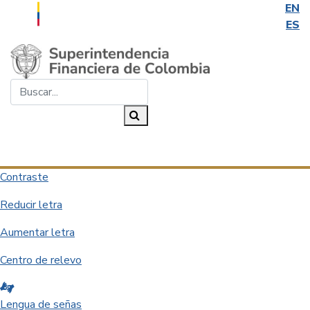
EN
ES
Saltar al contenido principal
Buscar...
Buscar
Desplegar navegación
Contraste
Reducir letra
Aumentar letra
Centro de relevo
Lengua de señas