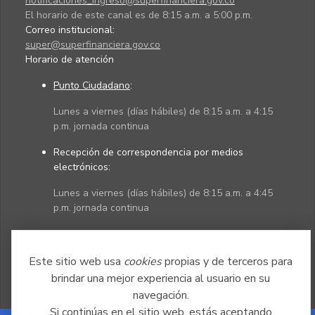
notificaciones_ingreso@superfinanciera.gov.co
El horario de este canal es de 8:15 a.m. a 5:00 p.m.
Correo institucional:
super@superfinanciera.gov.co
Horario de atención
Punto Ciudadano
:
Lunes a viernes (días hábiles) de 8:15 a.m. a 4:15
p.m. jornada continua
Recepción de correspondencia por medios
electrónicos:
Lunes a viernes (días hábiles) de 8:15 a.m. a 4:45
p.m. jornada continua
Políticas
Mapa del sitio
Este sitio web usa
cookies
propias y de terceros para
brindar una mejor experiencia al usuario en su
navegación.
Si continúas en el sitio web, estás aceptando