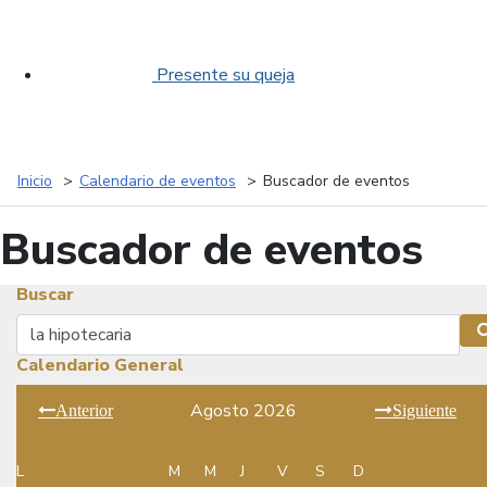
Presente su queja
Inicio
Calendario de eventos
Buscador de eventos
Buscador de eventos
Buscar
Buscar
Calendario General
Agosto 2026
Anterior
Siguiente
L
M
M
J
V
S
D