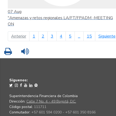
07
Aug
"Amenazas y retos regionales LA/FT/FPADM -MEETING
ON
página anterior
Anterior
1
2
3
4
5
...
15
Siguiente
Imprimir
Leer contenido
Síguenos:
Superintendencia Financiera de Colombia
Dirección:
Calle 7 No. 4 - 49 Bogotá, D.C.
Código postal:
111711
Conmutador:
+57 601 594 0200 - +57 601 350 8166