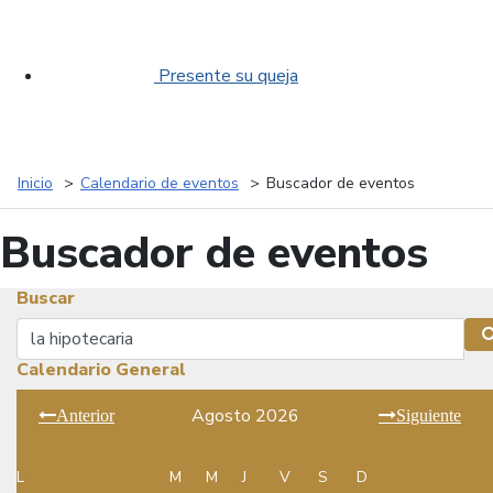
Presente su queja
Inicio
Calendario de eventos
Buscador de eventos
Buscador de eventos
Buscar
Buscar
Calendario General
Agosto 2026
Anterior
Siguiente
L
M
M
J
V
S
D