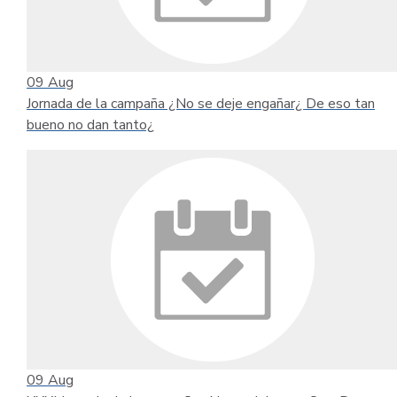
09
Aug
Jornada de la campaña ¿No se deje engañar¿ De eso tan
bueno no dan tanto¿
09
Aug