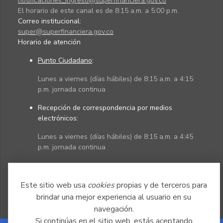
notificaciones_ingreso@superfinanciera.gov.co
El horario de este canal es de 8:15 a.m. a 5:00 p.m.
Correo institucional:
super@superfinanciera.gov.co
Horario de atención
Punto Ciudadano
:
Lunes a viernes (días hábiles) de 8:15 a.m. a 4:15
p.m. jornada continua
Recepción de correspondencia por medios
electrónicos:
Lunes a viernes (días hábiles) de 8:15 a.m. a 4:45
p.m. jornada continua
Políticas
Mapa del sitio
Este sitio web usa
cookies
propias y de terceros para
brindar una mejor experiencia al usuario en su
navegación.
Si continúas en el sitio web, estás aceptando