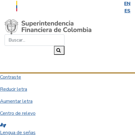
EN
ES
Saltar al contenido principal
Buscar...
Buscar
Desplegar navegación
Contraste
Reducir letra
Aumentar letra
Centro de relevo
Lengua de señas