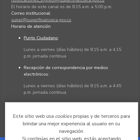
notificaciones_ingreso@superfinanciera.gov.co
El horario de este canal es de 8:15 a.m. a 5:00 p.m.
Correo institucional:
super@superfinanciera.gov.co
Horario de atención
Punto Ciudadano
:
Lunes a viernes (días hábiles) de 8:15 a.m. a 4:15
p.m. jornada continua
Recepción de correspondencia por medios
electrónicos:
Lunes a viernes (días hábiles) de 8:15 a.m. a 4:45
p.m. jornada continua
Políticas
Mapa del sitio
Este sitio web usa
cookies
propias y de terceros para
brindar una mejor experiencia al usuario en su
navegación.
Si continúas en el sitio web, estás aceptando