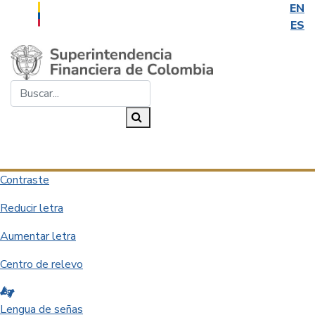
EN
ES
Saltar al contenido principal
Buscar...
Buscar
Desplegar navegación
Contraste
Reducir letra
Aumentar letra
Centro de relevo
Lengua de señas