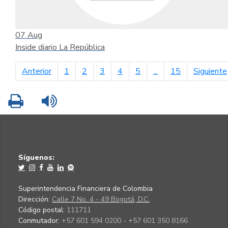
07
Aug
Inside diario La República
página anterior
Anterior
1
2
3
4
5
...
15
Siguiente
Imprimir
Leer contenido
Síguenos:
Superintendencia Financiera de Colombia
Dirección:
Calle 7 No. 4 - 49 Bogotá, D.C.
Código postal:
111711
Conmutador:
+57 601 594 0200 - +57 601 350 8166