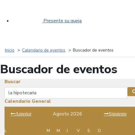
Presente su queja
Inicio
Calendario de eventos
Buscador de eventos
Buscador de eventos
Buscar
Buscar
Calendario General
Agosto 2026
Anterior
Siguiente
L
M
M
J
V
S
D