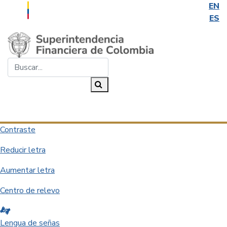
EN
ES
Saltar al contenido principal
Buscar...
Buscar
Desplegar navegación
Contraste
Reducir letra
Aumentar letra
Centro de relevo
Lengua de señas