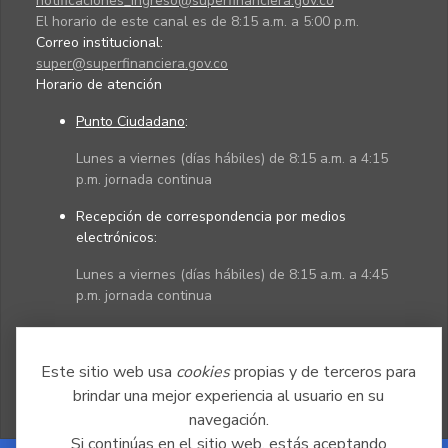
notificaciones_ingreso@superfinanciera.gov.co
El horario de este canal es de 8:15 a.m. a 5:00 p.m.
Correo institucional:
super@superfinanciera.gov.co
Horario de atención
Punto Ciudadano
:
Lunes a viernes (días hábiles) de 8:15 a.m. a 4:15
p.m. jornada continua
Recepción de correspondencia por medios
electrónicos:
Lunes a viernes (días hábiles) de 8:15 a.m. a 4:45
p.m. jornada continua
Políticas
Mapa del sitio
Este sitio web usa
cookies
propias y de terceros para
brindar una mejor experiencia al usuario en su
navegación.
Si continúas en el sitio web, estás aceptando