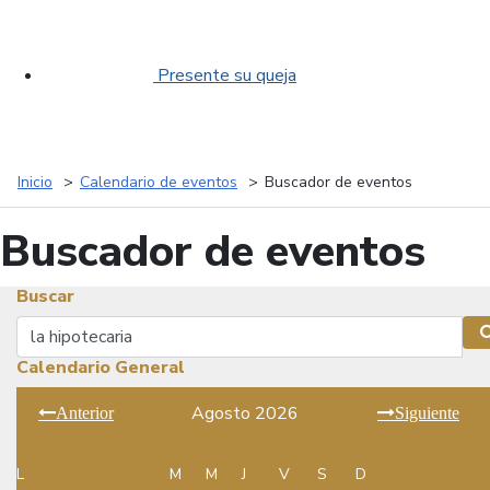
Presente su queja
Inicio
Calendario de eventos
Buscador de eventos
Buscador de eventos
Buscar
Buscar
Calendario General
Agosto 2026
Anterior
Siguiente
L
M
M
J
V
S
D