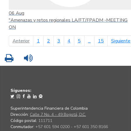
06
Aug
"Amenazas y retos regionales LA/FT/FPADM -MEETING
ON
página anterior
Anterior
1
2
3
4
5
...
15
Siguiente
Imprimir
Leer contenido
Síguenos:
Superintendencia Financiera de Colombia
Dirección:
Calle 7 No. 4 - 49 Bogotá, D.C.
Código postal:
111711
Conmutador:
+57 601 594 0200 - +57 601 350 8166