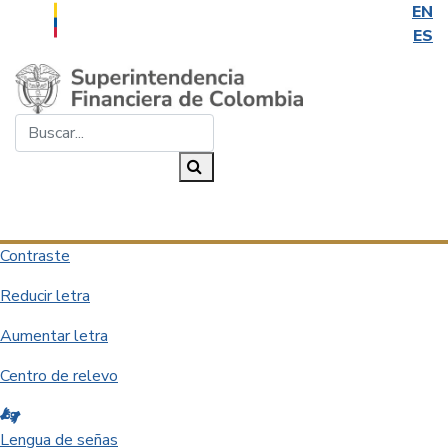
EN
ES
Saltar al contenido principal
Buscar...
Buscar
Desplegar navegación
Contraste
Reducir letra
Aumentar letra
Centro de relevo
Lengua de señas