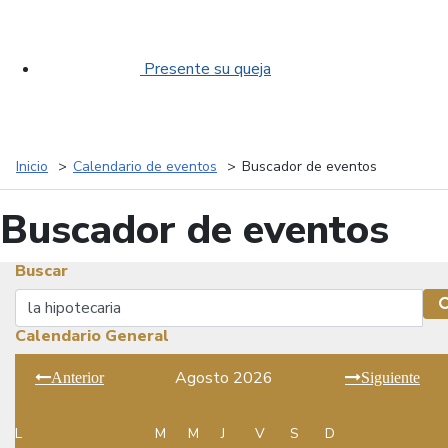
Presente su queja
Inicio
Calendario de eventos
Buscador de eventos
Buscador de eventos
Buscar
Buscar
Calendario General
Agosto 2026
Anterior
Siguiente
L
M
M
J
V
S
D