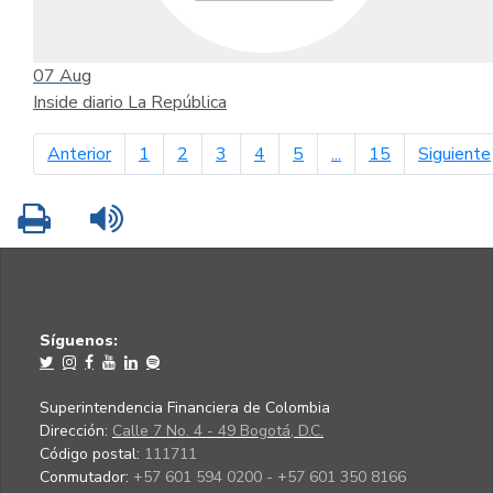
07
Aug
Inside diario La República
página anterior
Anterior
1
2
3
4
5
...
15
Siguiente
Imprimir
Leer contenido
Síguenos:
Superintendencia Financiera de Colombia
Dirección:
Calle 7 No. 4 - 49 Bogotá, D.C.
Código postal:
111711
Conmutador:
+57 601 594 0200 - +57 601 350 8166