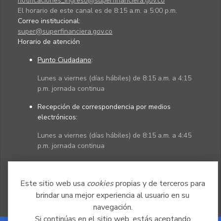
notificaciones_ingreso@superfinanciera.gov.co
El horario de este canal es de 8:15 a.m. a 5:00 p.m.
Correo institucional:
super@superfinanciera.gov.co
Horario de atención
Punto Ciudadano
:
Lunes a viernes (días hábiles) de 8:15 a.m. a 4:15
p.m. jornada continua
Recepción de correspondencia por medios
electrónicos:
Lunes a viernes (días hábiles) de 8:15 a.m. a 4:45
p.m. jornada continua
Políticas
Mapa del sitio
Este sitio web usa
cookies
propias y de terceros para
brindar una mejor experiencia al usuario en su
navegación.
Si continúas en el sitio web, estás aceptando