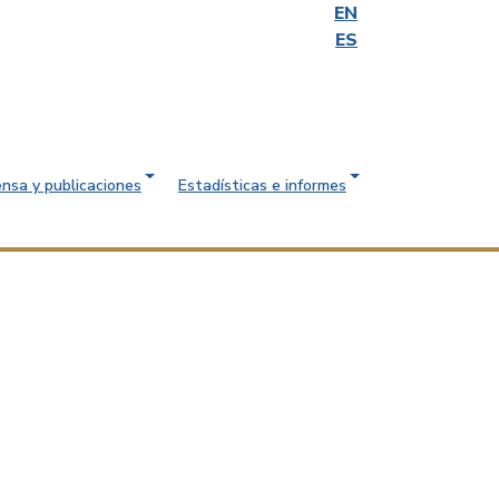
EN
ES
ensa y publicaciones
Estadísticas e informes