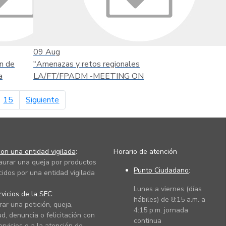
09
Aug
n de
"Amenazas y retos regionales
a
LA/FT/FPADM -MEETING ON
página siguiente
15
Siguiente
on una entidad vigilada
:
Horario de atención
taurar una queja por productos
Punto Ciudadano
:
cidos por una entidad vigilada
Lunes a viernes (días
vicios de la SFC
:
hábiles) de 8:15 a.m. a
rar una petición, queja,
4:15 p.m. jornada
ud, denuncia o felicitación con
continua
ervicios o a la atención de