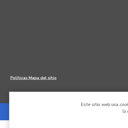
Políticas
Mapa del sitio
Este sitio web usa
coo
Si