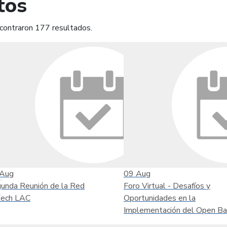
tos
contraron 177 resultados.
mprimir
Leer contenido
Aug
09
Aug
unda Reunión de la Red
Foro Virtual - Desafíos y
tech LAC
Oportunidades en la
Implementación del Open Ba