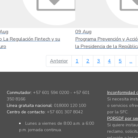
Aug
09
Aug
o La Regulación Fintech y su
Programa Prevención y Acció
uro
la Presidencia de la Repúblic
página anterior
Anterior
1
2
3
4
5
...
Conmutador:
+57 601 594 0200 - +57 601
Inconformidad c
350 8166
Si necesita ins
Línea gratuita nacional:
018000 120 100
o servicios ofre
Centro de contacto:
+57 601 307 8042
por la SFC.
PQRSDF por ser
Lunes a viernes de 8:00 a.m. a 6:00
Si quiere instau
p.m. jornada continua.
reclamo, solicit
relación a los s