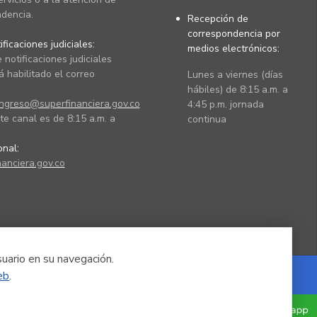
dencia.
Recepción de
correspondencia por
ficaciones judiciales:
medios electrónicos:
 notificaciones judiciales
 habilitado el correo
Lunes a viernes (días
hábiles) de 8:15 a.m. a
ingreso@superfinanciera.gov.co
4:45 p.m. jornada
te canal es de 8:15 a.m. a
continua
ional:
anciera.gov.co
suario en su navegación.
eb
.
Powered by Nexura