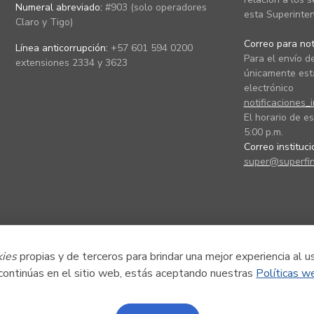
Numeral abreviado:
#903 (solo operadores
esta Superinten
Claro y Tigo)
Correo para noti
Línea anticorrupción:
+57 601 594 0200
Para el envío de
extensiones 2334 y 3623
únicamente está
electrónico
notificaciones_
El horario de es
5:00 p.m.
Correo instituc
super@superfin
kies
propias y de terceros para brindar una mejor experiencia al u
 continúas en el sitio web, estás aceptando nuestras
Políticas w