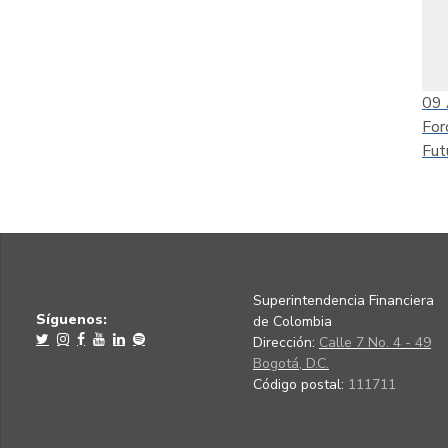
09
For
Fut
Superintendencia Financiera
Síguenos:
de Colombia
Dirección:
Calle 7 No. 4 - 49
Bogotá, D.C.
Código postal:
111711