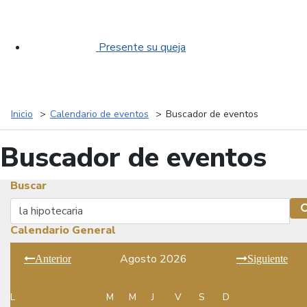
Presente su queja
Inicio
Calendario de eventos
Buscador de eventos
Buscador de eventos
Buscar
Buscar
Calendario General
Agosto 2026
Anterior
Siguiente
L
M
M
J
V
S
D