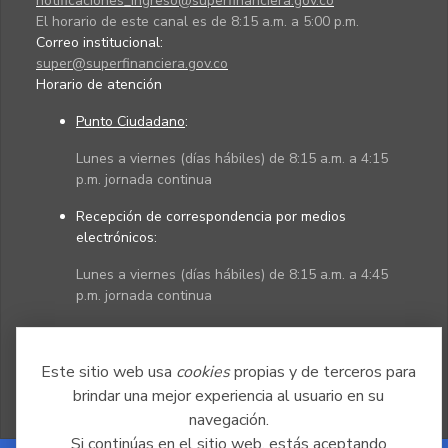
notificaciones_ingreso@superfinanciera.gov.co
El horario de este canal es de 8:15 a.m. a 5:00 p.m.
Correo institucional:
super@superfinanciera.gov.co
Horario de atención
Punto Ciudadano
:
Lunes a viernes (días hábiles) de 8:15 a.m. a 4:15
p.m. jornada continua
Recepción de correspondencia por medios
electrónicos:
Lunes a viernes (días hábiles) de 8:15 a.m. a 4:45
p.m. jornada continua
Políticas
Mapa del sitio
Este sitio web usa
cookies
propias y de terceros para
brindar una mejor experiencia al usuario en su
navegación.
Si continúas en el sitio web, estás aceptando