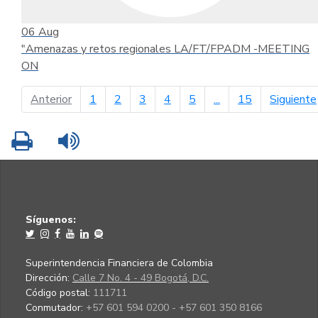
06
Aug
"Amenazas y retos regionales LA/FT/FPADM -MEETING
ON
página anterior
Anterior
1
2
3
4
5
...
15
Siguiente
Imprimir
Leer contenido
Síguenos:
Superintendencia Financiera de Colombia
Dirección:
Calle 7 No. 4 - 49 Bogotá, D.C.
Código postal:
111711
Conmutador:
+57 601 594 0200 - +57 601 350 8166