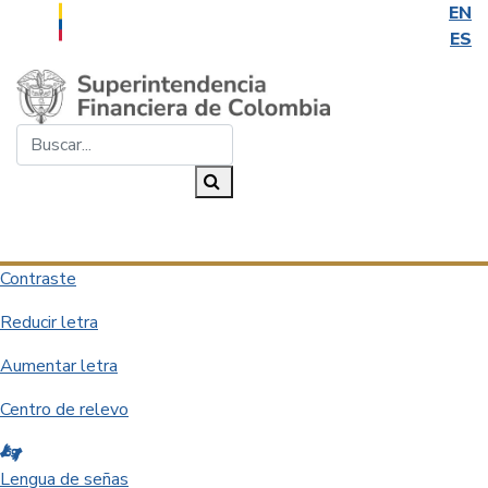
EN
ES
Saltar al contenido principal
Buscar...
Buscar
Desplegar navegación
Contraste
Reducir letra
Aumentar letra
Centro de relevo
Lengua de señas