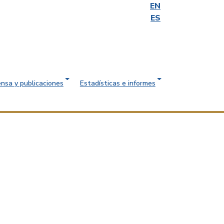
EN
ES
ensa y publicaciones
Estadísticas e informes