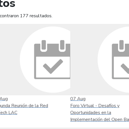
tos
contraron 177 resultados.
mprimir
Leer contenido
Aug
07
Aug
unda Reunión de la Red
Foro Virtual - Desafíos y
tech LAC
Oportunidades en la
Implementación del Open Ba