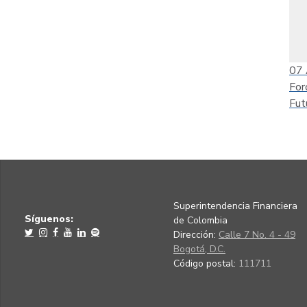
07
For
Fut
Superintendencia Financiera
Síguenos:
de Colombia
Dirección:
Calle 7 No. 4 - 49
Bogotá, D.C.
Código postal:
111711