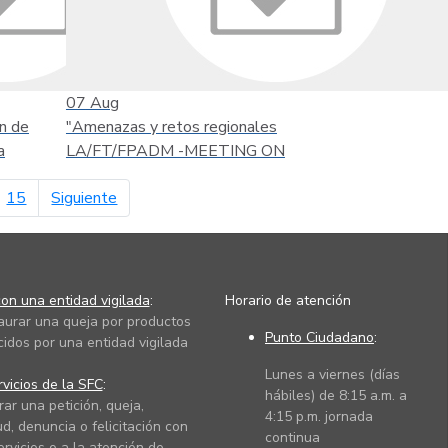
07
Aug
n de
"Amenazas y retos regionales
a
LA/FT/FPADM -MEETING ON
página siguiente
15
Siguiente
on una entidad vigilada
:
Horario de atención
taurar una queja por productos
Punto Ciudadano
:
cidos por una entidad vigilada
Lunes a viernes (días
vicios de la SFC
:
hábiles) de 8:15 a.m. a
rar una petición, queja,
4:15 p.m. jornada
ud, denuncia o felicitación con
continua
ervicios o a la atención de