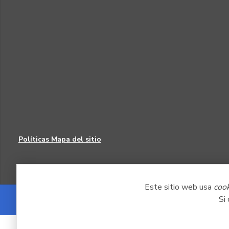
Políticas
Mapa del sitio
Este sitio web usa
coo
Si