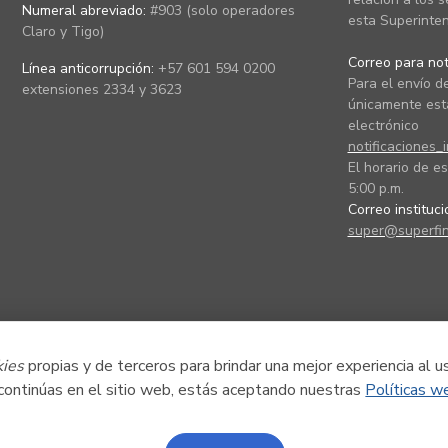
Numeral abreviado:
#903 (solo operadores
esta Superinten
Claro y Tigo)
Correo para noti
Línea anticorrupción:
+57 601 594 0200
Para el envío de
extensiones 2334 y 3623
únicamente está
electrónico
notificaciones_
El horario de es
5:00 p.m.
Correo instituc
super@superfin
kies
propias y de terceros para brindar una mejor experiencia al u
 continúas en el sitio web, estás aceptando nuestras
Políticas w