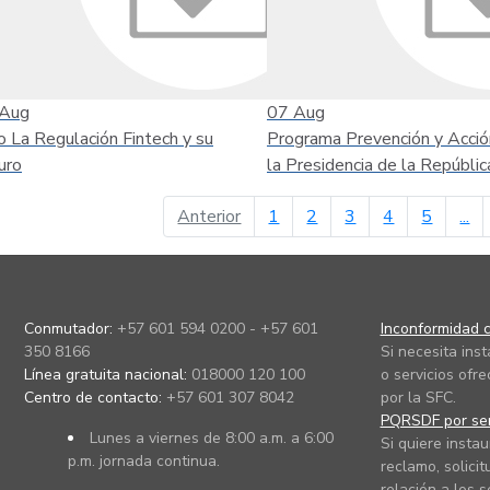
Aug
07
Aug
o La Regulación Fintech y su
Programa Prevención y Acció
uro
la Presidencia de la Repúblic
página anterior
Anterior
1
2
3
4
5
...
Conmutador:
+57 601 594 0200 - +57 601
Inconformidad c
350 8166
Si necesita ins
Línea gratuita nacional:
018000 120 100
o servicios ofre
Centro de contacto:
+57 601 307 8042
por la SFC.
PQRSDF por ser
Lunes a viernes de 8:00 a.m. a 6:00
Si quiere instau
p.m. jornada continua.
reclamo, solicit
relación a los s