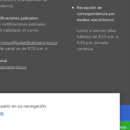
dencia.
Recepción de
correspondencia por
ficaciones judiciales:
medios electrónicos:
 notificaciones judiciales
 habilitado el correo
Lunes a viernes (días
hábiles) de 8:15 a.m. a
ingreso@superfinanciera.gov.co
4:45 p.m. jornada
te canal es de 8:15 a.m. a
continua
ional:
anciera.gov.co
suario en su navegación.
eb
.
Powered by Nexura