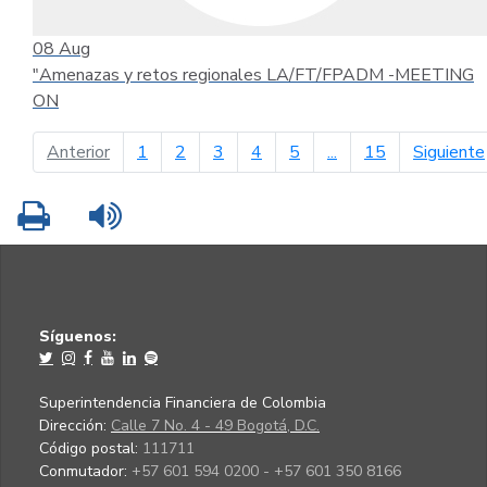
08
Aug
"Amenazas y retos regionales LA/FT/FPADM -MEETING
ON
página anterior
Anterior
1
2
3
4
5
...
15
Siguiente
Imprimir
Leer contenido
Síguenos:
Superintendencia Financiera de Colombia
Dirección:
Calle 7 No. 4 - 49 Bogotá, D.C.
Código postal:
111711
Conmutador:
+57 601 594 0200 - +57 601 350 8166