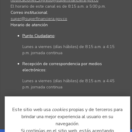
notificaciones_ingreso@superfinanciera.gov.co
El horario de este canal es de 8:15 a.m. a 5:00 p.m.
Correo institucional:
super@superfinanciera.gov.co
Horario de atención
Punto Ciudadano
:
Lunes a viernes (días hábiles) de 8:15 a.m. a 4:15
p.m. jornada continua
Recepción de correspondencia por medios
electrónicos:
Lunes a viernes (días hábiles) de 8:15 a.m. a 4:45
p.m. jornada continua
Políticas
Mapa del sitio
Este sitio web usa
cookies
propias y de terceros para
brindar una mejor experiencia al usuario en su
navegación.
Si continúas en el sitio web, estás aceptando