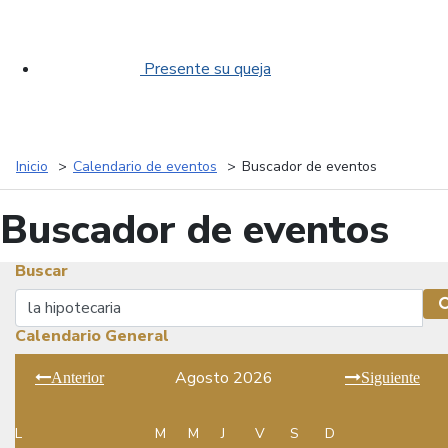
Presente su queja
Inicio
Calendario de eventos
Buscador de eventos
Buscador de eventos
Buscar
Buscar
Calendario General
Agosto 2026
Anterior
Siguiente
L
M
M
J
V
S
D