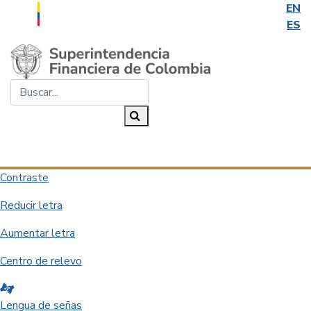
EN
ES
Saltar al contenido principal
Buscar...
Buscar
Desplegar navegación
Contraste
Reducir letra
Aumentar letra
Centro de relevo
Lengua de señas