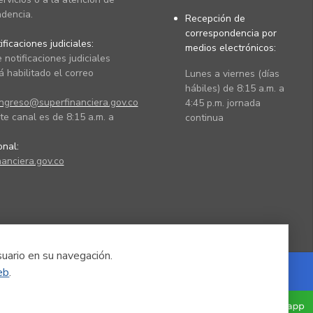
dencia.
Recepción de
correspondencia por
ficaciones judiciales:
medios electrónicos:
 notificaciones judiciales
 habilitado el correo
Lunes a viernes (días
hábiles) de 8:15 a.m. a
ingreso@superfinanciera.gov.co
4:45 p.m. jornada
te canal es de 8:15 a.m. a
continua
ional:
anciera.gov.co
suario en su navegación.
eb
.
Powered by Nexura