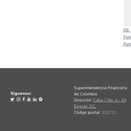
06
For
Fut
Superintendencia Financiera
Síguenos:
de Colombia
Dirección:
Calle 7 No. 4 - 49
Bogotá, D.C.
Código postal:
111711