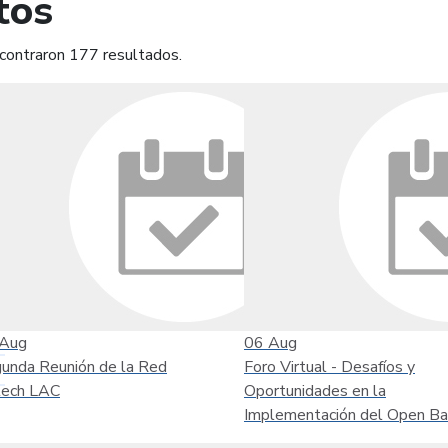
tos
contraron 177 resultados.
mprimir
Leer contenido
Aug
06
Aug
unda Reunión de la Red
Foro Virtual - Desafíos y
tech LAC
Oportunidades en la
Implementación del Open Ba