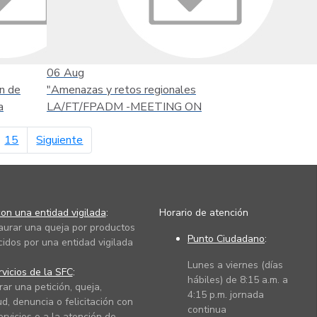
06
Aug
n de
"Amenazas y retos regionales
a
LA/FT/FPADM -MEETING ON
página siguiente
15
Siguiente
on una entidad vigilada
:
Horario de atención
taurar una queja por productos
Punto Ciudadano
:
cidos por una entidad vigilada
Lunes a viernes (días
vicios de la SFC
:
hábiles) de 8:15 a.m. a
rar una petición, queja,
4:15 p.m. jornada
ud, denuncia o felicitación con
continua
ervicios o a la atención de