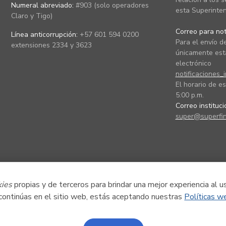
Numeral abreviado:
#903 (solo operadores
esta Superinten
Claro y Tigo)
Correo para noti
Línea anticorrupción:
+57 601 594 0200
Para el envío de
extensiones 2334 y 3623
únicamente está
electrónico
notificaciones_
El horario de es
5:00 p.m.
Correo instituc
super@superfin
kies
propias y de terceros para brindar una mejor experiencia al u
 continúas en el sitio web, estás aceptando nuestras
Políticas w