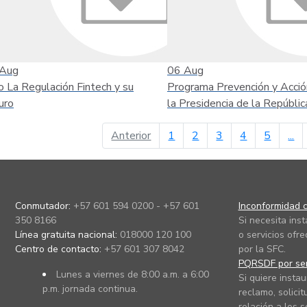
Aug
06
Aug
o La Regulación Fintech y su
Programa Prevención y Acció
uro
la Presidencia de la Repúblic
página anterior
Anterior
1
2
3
4
5
...
Conmutador:
+57 601 594 0200 - +57 601
Inconformidad c
350 8166
Si necesita ins
Línea gratuita nacional:
018000 120 100
o servicios ofre
Centro de contacto:
+57 601 307 8042
por la SFC.
PQRSDF por ser
Lunes a viernes de 8:00 a.m. a 6:00
Si quiere instau
p.m. jornada continua.
reclamo, solicit
relación a los s