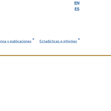
EN
ES
ensa y publicaciones
Estadísticas e informes