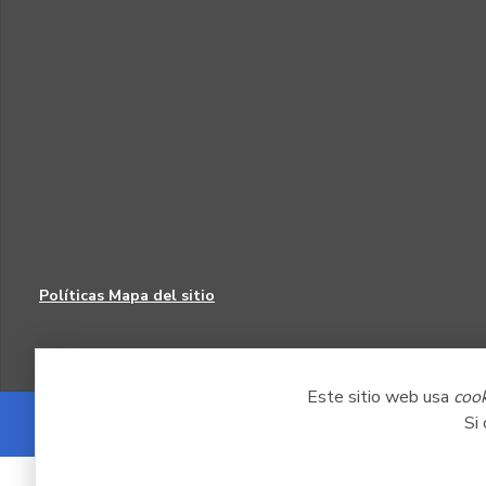
Políticas
Mapa del sitio
Este sitio web usa
coo
Si