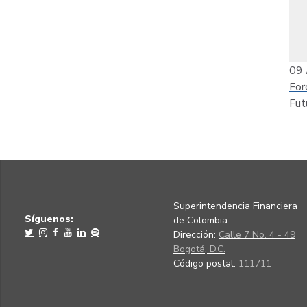
09
For
Fut
Superintendencia Financiera
Síguenos:
de Colombia
Dirección:
Calle 7 No. 4 - 49
Bogotá, D.C.
Código postal:
111711