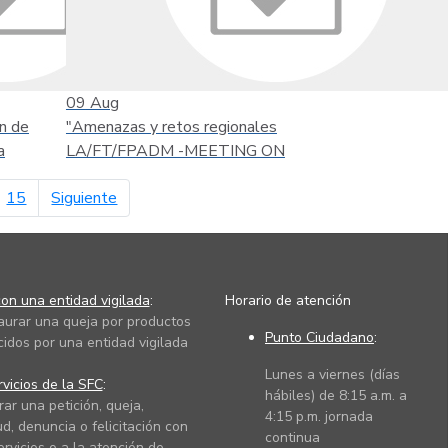
09
Aug
n de
"Amenazas y retos regionales
a
LA/FT/FPADM -MEETING ON
página siguiente
15
Siguiente
on una entidad vigilada
:
Horario de atención
taurar una queja por productos
Punto Ciudadano
:
cidos por una entidad vigilada
Lunes a viernes (días
vicios de la SFC
:
hábiles) de 8:15 a.m. a
rar una petición, queja,
4:15 p.m. jornada
ud, denuncia o felicitación con
continua
ervicios o a la atención de