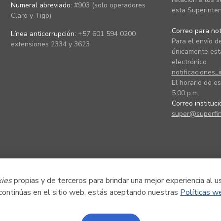
Numeral abreviado:
#903 (solo operadores
esta Superinten
Claro y Tigo)
Correo para noti
Línea anticorrupción:
+57 601 594 0200
Para el envío de
extensiones 2334 y 3623
únicamente está
electrónico
notificaciones_
El horario de es
5:00 p.m.
Correo instituc
super@superfin
kies
propias y de terceros para brindar una mejor experiencia al u
 continúas en el sitio web, estás aceptando nuestras
Políticas w