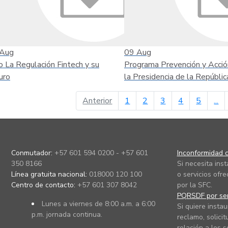
Aug
09
Aug
o La Regulación Fintech y su
Programa Prevención y Acció
uro
la Presidencia de la Repúblic
página anterior
Anterior
1
2
3
4
5
...
Conmutador:
+57 601 594 0200 - +57 601
Inconformidad c
350 8166
Si necesita ins
Línea gratuita nacional:
018000 120 100
o servicios ofre
Centro de contacto:
+57 601 307 8042
por la SFC.
PQRSDF por ser
Lunes a viernes de 8:00 a.m. a 6:00
Si quiere instau
p.m. jornada continua.
reclamo, solicit
relación a los s