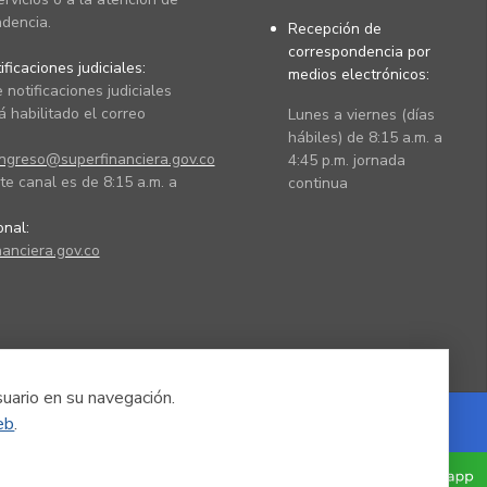
dencia.
Recepción de
correspondencia por
ficaciones judiciales:
medios electrónicos:
 notificaciones judiciales
 habilitado el correo
Lunes a viernes (días
hábiles) de 8:15 a.m. a
ingreso@superfinanciera.gov.co
4:45 p.m. jornada
te canal es de 8:15 a.m. a
continua
ional:
anciera.gov.co
suario en su navegación.
eb
.
Powered by Nexura