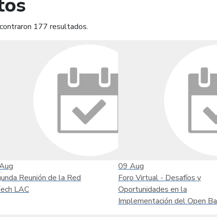
tos
contraron 177 resultados.
mprimir
Leer contenido
Aug
09
Aug
unda Reunión de la Red
Foro Virtual - Desafíos y
tech LAC
Oportunidades en la
Implementación del Open Ba