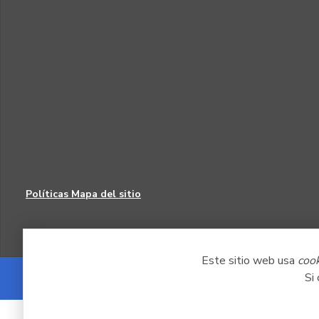
Políticas
Mapa del sitio
Este sitio web usa
coo
Si