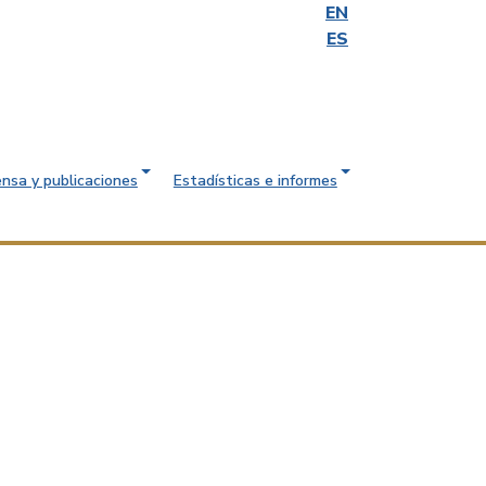
EN
ES
ensa y publicaciones
Estadísticas e informes